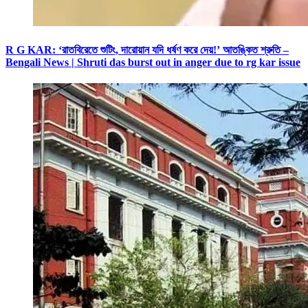
R G KAR: ‘রাতবিরেতে শুটিং, দারোয়ান যদি ধর্ষণ করে দেয়!’ আতঙ্কিত শ্রুতি –
Bengali News | Shruti das burst out in anger due to rg kar issue