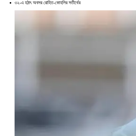
৩২-এ হঠাৎ অবসর রোহিত-কোহলির সতীর্থের