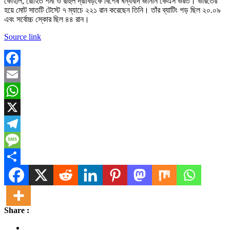
কোহলি, রোহিত শর্মা ও রাহুল দ্রাবিড়কে বিশেষ ধন্যবাদ জানান কেএস ভরত। ভারতের
হয়ে মোট সাতটি টেস্টে ৭ ম্যাচে ২২১ রান করেছেন তিনি। তাঁর ব্যাটিং গড় ছিল ২০.০৯
এবং সর্বোচ্চ স্কোর ছিল ৪৪ রান।
Source link
Facebook
Email
WhatsApp
X
Telegram
Message
Share
Share :