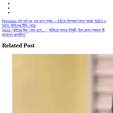
Post
Previous:
দুই অর্ধ নয়, চার ভাগে ম্যাচ— FIFA বিশ্বকাপ বদলে যাচ্ছে NBA ও
NFL স্টাইলের টিভি শোয়ে
navigation
Next:
‘বাইরের কিছু লোক এসে…’, স্টুডিয়ো পাড়ায় ইটবৃষ্টি, ডিম ছোড়া প্রসঙ্গে কী
জানালেন রুদ্রনীল?
Related Post