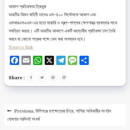
আকাশ প্রতিরক্ষার ত্রিভুজ
ভারতীয় বিমান বাহিনী তাদের এস-৪০০ সিস্টেমকে আকাশ এবং
এমআরএসএএম-এর মতো মাঝারি ও স্বল্প-পাল্লার ক্ষেপণাস্ত্র ব্যবস্থার সাথে
সমন্বিত করছে। এটি ভারতীয় আকাশে একটি বহুস্তরীয় প্রতিরক্ষা ঢাল তৈরি
করবে যা কোনো শত্রুর পক্ষে ভেদ করা অসম্ভব হবে।
Source link
Facebook
Email
WhatsApp
X
Telegram
Message
Share
Share :
Post
Previous:
টালিগঞ্জে রণক্ষেত্রের চিত্র, পাপিয়া অধিকারীর সংগঠন
navigation
ঘোষণার পরদিনই সংঘর্ষ