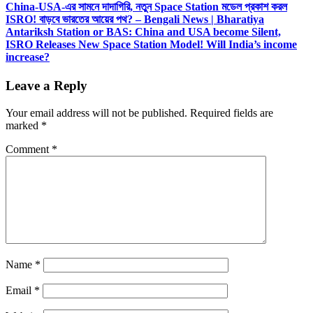
China-USA-এর সামনে দাদাগিরি, নতুন Space Station মডেল প্রকাশ করল
ISRO! বাড়বে ভারতের আয়ের পথ? – Bengali News | Bharatiya
Antariksh Station or BAS: China and USA become Silent,
ISRO Releases New Space Station Model! Will India’s income
increase?
Leave a Reply
Your email address will not be published.
Required fields are
marked
*
Comment
*
Name
*
Email
*