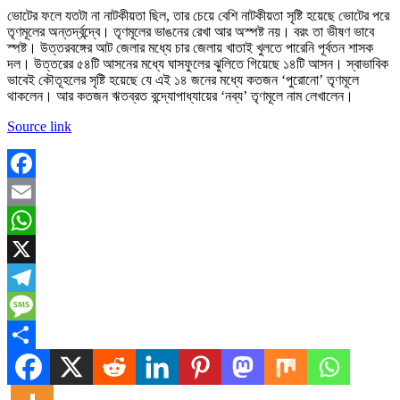
ভোটের ফলে যতটা না নাটকীয়তা ছিল, তার চেয়ে বেশি নাটকীয়তা সৃষ্টি হয়েছে ভোটের পরে
তৃণমূলের অন্তর্দ্বন্দ্বে। তৃণমূলের ভাঙনের রেখা আর অস্পষ্ট নয়। বরং তা ভীষণ ভাবে
স্পষ্ট। উত্তরবঙ্গের আট জেলার মধ্যে চার জেলায় খাতাই খুলতে পারেনি পূর্বতন শাসক
দল। উত্তরের ৫৪টি আসনের মধ্যে ঘাসফুলের ঝুলিতে গিয়েছে ১৪টি আসন। স্বাভাবিক
ভাবেই কৌতূহলের সৃষ্টি হয়েছে যে এই ১৪ জনের মধ্যে কতজন ‘পুরোনো’ তৃণমূলে
থাকলেন। আর কতজন ঋতব্রত বন্দ্যোপাধ্যায়ের ‘নব্য’ তৃণমূলে নাম লেখালেন।
Source link
Facebook
Email
WhatsApp
X
Telegram
Message
Share