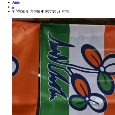
June
4
দু’শিবিরের দু’নৌকোয় পা উত্তরের ১৪ জনের