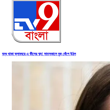
বন্ধ থাকা ক্লাবঘরে এ কীসের শব্দ! সাতসকালে বুক কেঁপে উঠল