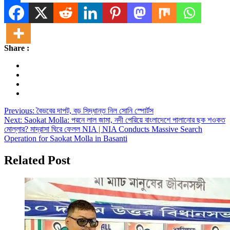
Share
Share :
Post
Previous:
বৈভবের দাপট, বড় সিদ্ধান্ত নিল সোনি স্পোর্টস
Next:
Saokat Molla: পরনে লাল জামা, নদী পেরিয়ে বাংলাদেশে পালানোর ছক শওকত
navigation
মোল্লার? মাদ্রাসা ঘিরে ফেলল NIA | NIA Conducts Massive Search
Operation for Saokat Molla in Basanti
Related Post