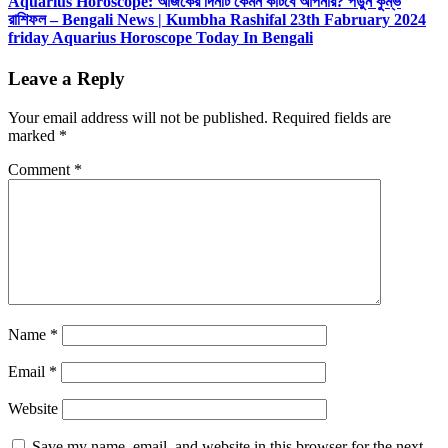
Aquarius Horoscope: আজকের দিনটি কেমন কাটবে আপনার? পড়ুন কুম্ভ
রাশিফল – Bengali News | Kumbha Rashifal 23th Fabruary 2024
friday Aquarius Horoscope Today In Bengali
Leave a Reply
Your email address will not be published.
Required fields are
marked
*
Comment
*
Name
*
Email
*
Website
Save my name, email, and website in this browser for the next