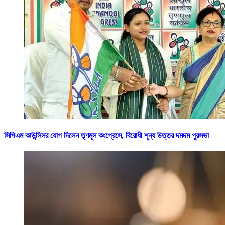
সিপিএম কাউন্সিলর যোগ দিলেন তৃণমূল কংগ্রেসে, বিরোধী শূন্য উত্তর দমদম পুরসভা