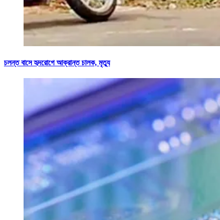
চলন্ত বাসে হৃদরোগে আক্রান্ত চালক, মৃত্যু