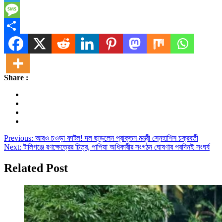
Telegram
Message
Share
Share :
Post
Previous:
আরও চওড়া ফাটল! দল ছাড়লেন প্রাক্তন মন্ত্রী স্নেহাশিস চক্রবর্তী
Next:
টালিগঞ্জে রণক্ষেত্রের চিত্র, পাপিয়া অধিকারীর সংগঠন ঘোষণার পরদিনই সংঘর্ষ
navigation
Related Post