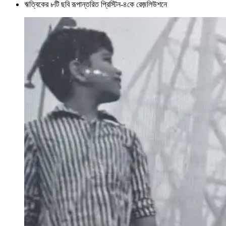
ঋত্বিকের ৮টি ছবি রূপান্তরিত প্রিস্টিন-৪কে রেজ়লিউশনে