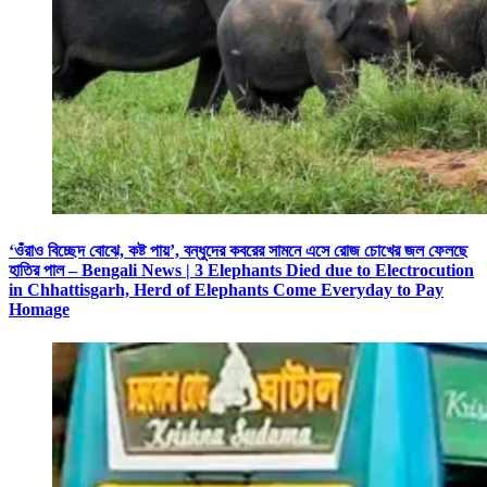
‘ওঁরাও বিচ্ছেদ বোঝে, কষ্ট পায়’, বন্ধুদের কবরের সামনে এসে রোজ চোখের জল ফেলছে
হাতির পাল – Bengali News | 3 Elephants Died due to Electrocution
in Chhattisgarh, Herd of Elephants Come Everyday to Pay
Homage