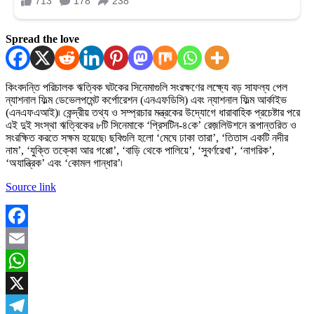
Spread the love
কিংবদন্তি পরিচালক ঋত্বিক ঘটকের সিনেমাগুলি সংরক্ষণের লক্ষ্যে বড় সাফল্য পেল
ন্যাশনাল ফিল্ম ডেভেলপমেন্ট কর্পোরেশন (এনএফডিসি) এবং ন্যাশনাল ফিল্ম আর্কাইভ
(এনএফএআই)৷ কেন্দ্রীয় তথ্য ও সম্প্রচার মন্ত্রকের উদ্যোগে ধারাবাহিক প্রচেষ্টার পরে
এই দুই সংস্থা ঋত্বিকের ৮টি সিনেমাকে ‘প্রিসটিন-৪কে’ রেজ়লিউশনে রূপান্তরিত ও
সংরক্ষিত করতে সক্ষম হয়েছে৷ ছবিগুলি হলো ‘মেঘে ঢাকা তারা’, ‘তিতাস একটি নদীর
নাম’, ‘যুক্তি তক্কো আর গপ্পো’, ‘বাড়ি থেকে পালিয়ে’, ‘সুবর্ণরেখা’, ‘নাগরিক’,
‘অযান্ত্রিক’ এবং ‘কোমল গান্ধার’৷
Source link
Facebook
Email
WhatsApp
X