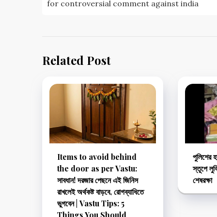
for controversial comment against india
Related Post
Items to avoid behind
পুলিশের হ
the door as per Vastu:
স্তূপে লু
সাবধান! দরজার পেছনে এই জিনিস
শেষরক্ষা
রাখলেই অর্থকষ্ট বাড়বে, রোগব্যাধিতে
ভুগবেন | Vastu Tips: 5
Things You Should