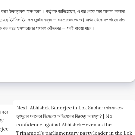
ক্ষেপ করল উডল্যান্ডস হাসপাতাল। কর্তৃপক্ষ জানিয়েছেন, এ বার থেকে আর আলাদা আলাদা
লু হয়েছে ইউনিফাইড কল সেন্টার নম্বর — ৯৯৫১৩৩৩৩৩৩। এখন থেকে সপ্তাহের সাত
থেকে শুরু করে হাসপাতালের সাধারণ খোঁজখবর — সবই পাওয়া যাবে।
e
e
Next:
Abhishek Banerjee in Lok Sabha: লোকসভাতেও
ন করে
তৃণমূলের দলনেতা হিসেবেও অভিষেকের বিরুদ্ধে অনাস্থা? | No
ধে
confidence against Abhishek—even as the
rjee
Trinamool’s parliamentary party leader in the Lok