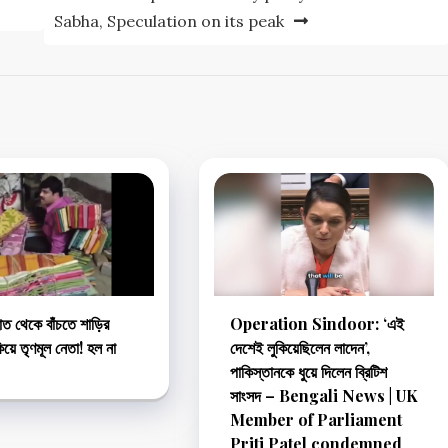
Sabha, Speculation on its peak
াত থেকে বাঁচতে শাড়ির
Operation Sindoor: ‘এই
কিয়ে তৃণমূল নেতা! হল না
দেশেই লুকিয়েছিলেন লাদেন’,
পাকিস্তানকে ধুয়ে দিলেন ব্রিটিশ
সাংসদ – Bengali News | UK
Member of Parliament
Priti Patel condemned