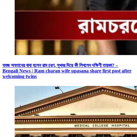
যমজ সন্তানের বাবা হলেন রাম চরণ, সুখবর দিয়ে কী লিখলেন দক্ষিণী তারকা? –
Bengali News | Ram charan wife upasana share first post after
welcoming twins