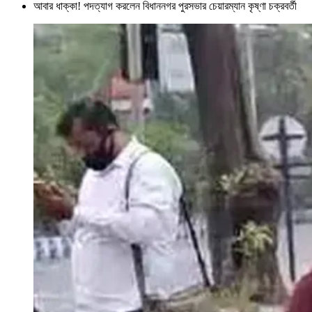
আবার ধাক্কা! পদত্যাগ করলেন বিধাননগর পুরসভার চেয়ারম্যান কৃষ্ণা চক্রবর্তী