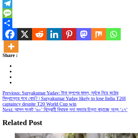
X
Telegram
Message
Share
Share :
Post
Previous:
Suryakumar Yadav: টানা ফ্লপের মাশুল, সূর্যকে নিয়ে কঠোর
সিদ্ধান্তের পথে বোর্ড? | Suryakumar Yadav likely to lose India T20I
navigation
captaincy despite T20 World Cup win
Next:
আসল সংকট ‘৬০’ বিদ্রোহী বিধায়ক নন! মমতার চিন্তা বাড়াচ্ছে অন্য ‘১৭’
Related Post