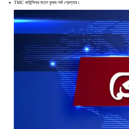
TMC কাউন্সিলার মহেশ কুমার শর্মা গ্রেপ্তার।