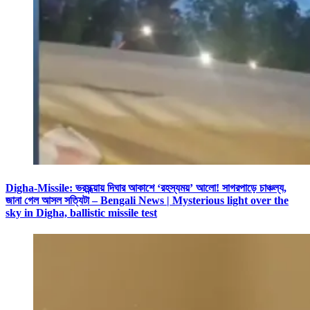
Digha-Missile: ভরসন্ধ্য়ায় দিঘার আকাশে ‘রহস্যময়’ আলো! সাগরপাড়ে চাঞ্চল্য,
জানা গেল আসল সত্যিটা – Bengali News | Mysterious light over the
sky in Digha, ballistic missile test