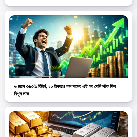
৬ মাসে ৩৬৩% রিটার্ন, ১০ টাকারও কম দামের এই সব পেনি স্টক দিল
বিপুল লাভ