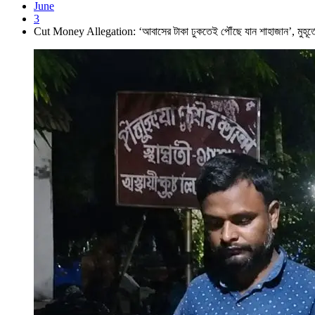
June
3
Cut Money Allegation: ‘আবাসের টাকা ঢুকতেই পৌঁছে যান শাহাজান’, ম