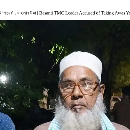
ুহূর্তে ‘গায়েব’ ৪০ হাজার টাকা | Basanti TMC Leader Accused of Taking Awa