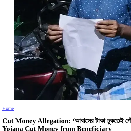
Home
Cut Money Allegation: ‘আবাসের টাকা ঢুকতেই পৌঁছ
Yojana Cut Money from Beneficiary