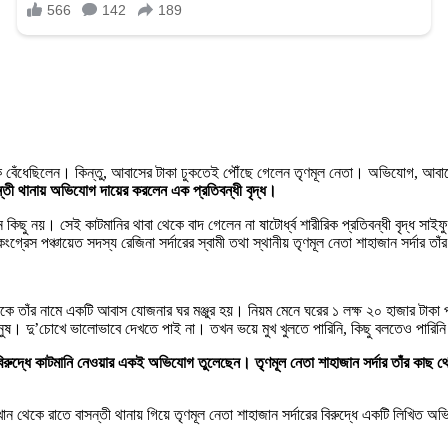
েঁধেছিলেন। কিন্তু, আবাসের টাকা ঢুকতেই পৌঁছে গেলেন তৃণমূল নেতা। অভিযোগ, আবাসের 
সন্তী থানায় অভিযোগ দায়ের করলেন এক প্রতিবন্ধী বৃদ্ধ।
িছু নয়। সেই কাটমানির থাবা থেকে বাদ গেলেন না ষাটোর্ধ্ব শারীরিক প্রতিবন্ধী বৃদ্ধ সাইফুদ্দ
ংগ্রেস পঞ্চায়েত সদস্য রেজিনা সর্দারের স্বামী তথা স্থানীয় তৃণমূল নেতা শাহাজান সর্দার
ার থেকে তাঁর নামে একটি আবাস যোজনার ঘর মঞ্জুর হয়। নিয়ম মেনে ঘরের ১ লক্ষ ২০ হাজার টা
ানুষ। দু’চোখে ভালোভাবে দেখতে পাই না। তখন ভয়ে মুখ খুলতে পারিনি, কিছু বলতেও পারিন
বিরুদ্ধে কাটমানি নেওয়ার একই অভিযোগ তুলেছেন। তৃণমূল নেতা শাহাজান সর্দার তাঁর কাছ
খান থেকে রাতে বাসন্তী থানায় গিয়ে তৃণমূল নেতা শাহাজান সর্দারের বিরুদ্ধে একটি লিখিত