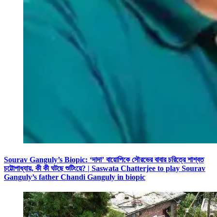
Sourav Ganguly’s Biopic: ‘দাদা’ বায়োপিকে সৌরভের বাবার চরিত্রে শাশ্বত
চট্টোপাধ্যায়, কী কী ঘটছে শুটিংয়ে? | Saswata Chatterjee to play Sourav
Ganguly’s father Chandi Ganguly in biopic