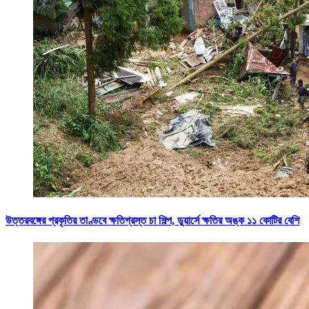
উত্তরবঙ্গের প্রকৃতির তাণ্ডবে ক্ষতিগ্রস্ত চা শিল্প, ডুয়ার্সে ক্ষতির অঙ্ক ১১ কোটির বেশি