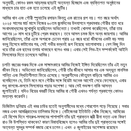
অনুযায়ী, কোনও রকম আড়ম্বর ছাড়াই অত্যন্ত ছিমছাম এবং ব্যক্তিগত অনুষ্ঠানের
মাধ্যমে চার হাত এক হতে চলেছে এই জুটির।
আমির খান এবং গৌরী স্প্র্যাটের রসায়ন কিন্তু এক রাতের গল্প নয়। গত বছর অর্থাৎ
২০২৫ সালের মার্চ মাসে নিজের ৬০তম জন্মদিনের উদযাপনে প্রথমবার গৌরীর হাত ধরে
সংবাদমাধ্যমের মুখোমুখি হয়েছিলেন অভিনেতা। তখনই খোলসা করেছিলেন, তাঁরা তার
আগের ১৮ মাস ধরে চুটিয়ে প্রেম করছেন। তবে আসল চমক ছিল অন্য জায়গায়। আমির
জানিয়েছিলেন, তাঁরা একে অপরকে চেনেন প্রায় ২৫ বছর ধরে! জীবনের একটা বড় সময়
বন্ধু হিসেবে কাটানোর পর, সেই গভীর বন্ধনই রূপ নিয়েছে ভালোবাসায়। বেশ কিছু দিন
ধরে তাঁরা এক ছাদের তলায় থাকছেন বলেও খবর। এবার সেই লিভ-ইন সম্পর্ককেই আইনি
সিলমোহর দিতে চলেছেন আমির।
চলতি বছরের শুরুর দিকে এক সাক্ষাৎকারে আমির নিজেই ইঙ্গিত দিয়েছিলেন তাঁর এই নতুন
জীবন নিয়ে। অভিনেতা জানিয়েছিলেন, গৌরী তাঁর জীবনে আসার পর এক অদ্ভুত মানসিক
শান্তি এবং স্থিতিশীলতা ফিরে এসেছে। অনুরাগীদের কৌতুহল বাড়িয়ে আমির এও
বলেছিলেন যে, তিনি মনে মনে গৌরীর সঙ্গে বিয়েটা অনেক আগেই সেরে ফেলেছেন, এবার
শুধু কাগজে-কলমে সিলমোহর পড়ার অপেক্ষা। আর সেই শুভক্ষণ নাকি আসন্ন
জুলাইয়েই। যদিও বিয়ের খবরটি নিয়ে আমির বা গৌরী এখনও পর্যন্ত প্রকাশ্যে কোনও
মন্তব্য করেননি।
ডিজিটাল দুনিয়ায় এই খবর চাউর হতেই অনুগামীদের মধ্যে শোরগোল পড়ে গিয়েছে। সবার
নজর এখন আমন্ত্রিতদের তালিকার দিকে। নেটিজেনরা ইতিউতি খোঁজ নিচ্ছেন, আমিরের
এই বিশেষ দিনে শাহরুখ-সলমনের পাশাপাশি তাঁর দুই প্রাক্তন স্ত্রী রীনা দত্ত এবং কিরণ
রাও কি উপস্থিত থাকবেন? কারণ বিবাহবিচ্ছেদ হলেও আমির তাঁর দুই প্রাক্তনের সঙ্গেই
অত্যন্ত সুমধুর সম্পর্ক বজায় রেখে চলেন। এখন ৫ জুলাইয়ের অপেক্ষায় রয়েছেন