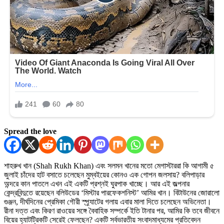
Spread the love
শাহরুখ খান (Shah Rukh Khan) এবং সলমন খানের মতো মেগাস্টাররা কি আগামী ৫
জুলাই চাঁদের হাট বসাতে চলেছেন মুম্বইয়ের কোনও এক গোপন জলসায়? বলিপাড়ার
অন্দরে কান পাতলে এখন এই একটি প্রশ্নই ঘুরপাক খাচ্ছে। আর এই জল্পনার
কেন্দ্রবিন্দুতে রয়েছেন বলিউডের ‘মিস্টার পারফেকশনিস্ট’ আমির খান। বিটাউনের জোরালো
গুঞ্জন, দীর্ঘদিনের প্রেমিকা গৌরী স্প্র্যাটের গলায় এবার মালা দিতে চলেছেন অভিনেতা।
রীনা দত্ত এবং কিরণ রাওয়ের সঙ্গে বৈবাহিক সম্পর্কে ইতি টানার পর, আমির কি তবে জীবনে
বিয়ের হ্যাটট্রিকটি সেরেই ফেলছেন? একটি সর্বভারতীয় সংবাদমাধ্যমের প্রতিবেদন