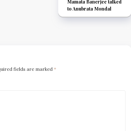
Mamata Banerjee talked
to Anubrata Mondal
uired fields are marked
*