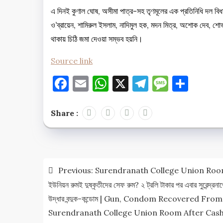
এ দিনই কুণাল ঘোষ, অসীমা পাত্র-সহ তৃণমূলের এক প্রতিনিধি দল বিধ
ও’ব্রায়েন, শামিরুল ইসলাম, নাদিমুল হক, মদন মিত্র, অশোক দেব, শোভনদে
থাকায় চিঠি জমা দেওয়া সম্ভব হয়নি।
Source link
Facebook
Email
WhatsApp
X
Telegram
Messag
Shar
Share :
Post
Previous:
Surendranath College Union Roo
navigation
ইউনিয়ন রুমই দুষ্কৃতীদের সেফ রুম? ২ ট্রলি টাকার পর এবার সুরেন্দ্রনা
উদ্ধার বন্দুক-কন্ডোম | Gun, Condom Recovered From
Surendranath College Union Room After Cas