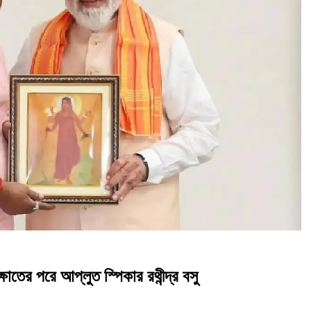
ষাতের পরে আপ্লুত স্পিকার রথীন্দ্র বসু