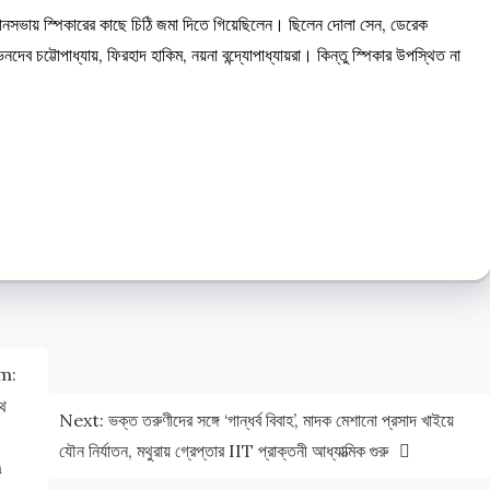
ানসভায় স্পিকারের কাছে চিঠি জমা দিতে গিয়েছিলেন। ছিলেন দোলা সেন, ডেরেক
ব চট্টোপাধ্যায়, ফিরহাদ হাকিম, নয়না বন্দ্যোপাধ্যায়রা। কিন্তু স্পিকার উপস্থিত না
e
e
m:
থে
Next:
ভক্ত তরুণীদের সঙ্গে ‘গান্ধর্ব বিবাহ’, মাদক মেশানো প্রসাদ খাইয়ে
যৌন নির্যাতন, মথুরায় গ্রেপ্তার IIT প্রাক্তনী আধ্যাত্মিক গুরু
h