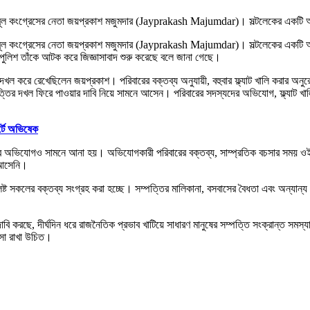
ন তৃণমূল কংগ্রেসের নেতা জয়প্রকাশ মজুমদার (Jayprakash Majumdar)। সল্টলেকের একটি আ
 তৃণমূল কংগ্রেসের নেতা জয়প্রকাশ মজুমদার (Jayprakash Majumdar)। সল্টলেকের একটি আব
 পুলিশ তাঁকে আটক করে জিজ্ঞাসাবাদ শুরু করেছে বলে জানা গেছে।
বে দখল করে রেখেছিলেন জয়প্রকাশ। পরিবারের বক্তব্য অনুযায়ী, বহুবার ফ্ল্যাট খালি করার
্পত্তির দখল ফিরে পাওয়ার দাবি নিয়ে সামনে আসেন। পরিবারের সদস্যদের অভিযোগ, ফ্ল্যাট খা
্টে অভিষেক
নির অভিযোগও সামনে আনা হয়। অভিযোগকারী পরিবারের বক্তব্য, সাম্প্রতিক বচসার সময় 
 আসেনি।
িষ্ট সকলের বক্তব্য সংগ্রহ করা হচ্ছে। সম্পত্তির মালিকানা, বসবাসের বৈধতা এবং অন্যান্
ছে, দীর্ঘদিন ধরে রাজনৈতিক প্রভাব খাটিয়ে সাধারণ মানুষের সম্পত্তি সংক্রান্ত সমস্য
সা রাখা উচিত।