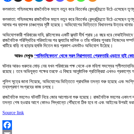
কলকাতা: পশ্চিমবঙ্গের রাজনৈতিক মহলে নতুন করে বিতর্কের কেন্দ্রবিন্দুতে উঠে এসেছে
কলকাতা: পশ্চিমবঙ্গের রাজনৈতিক মহলে নতুন করে বিতর্কের কেন্দ্রবিন্দুতে উঠে এসেছেন
আসার পর ব্যাপক চাঞ্চল্যের সৃষ্টি হয়েছে। অভিযোগের ভিত্তিতে বিধাননগর উত্তর থানার
অভিযোগকারী পরিবারের দাবি, সল্টলেকের একটি ফ্ল্যাট দীর্ঘ প্রায় ১৪ বছর ধরে বেআইনিভা
রাজনৈতিক পরিস্থিতির পরিবর্তনের পর ফ্ল্যাটের মালিক ও তাঁর পরিবার পুনরায় নিজেদের সম
খাটিয়ে বাড়ি না ছাড়ার হুমকি দিতেন জয় প্রকাশ এমনটাও অভিযোগ উঠেছে।
আরও দেখুনঃ
‘শান্তিনিকেতন’ থেকে সরল নিরাপত্তা! গ্রেফতারি এড়াতে হাই কোর
ঘটনার আরও গুরুতর মোড় নেয় যখন পরিবারের পক্ষ থেকে এক মহিলা সদস্যের শ্লীলতাহা
রয়েছে। তবে অভিযুক্ত পক্ষের তরফে এ বিষয়ে আনুষ্ঠানিক প্রতিক্রিয়া এখনও প্রকাশ্যে
পুলিশ সূত্রে জানা গিয়েছে, অভিযোগের ভিত্তিতে প্রাথমিক তদন্ত শুরু হয়েছে এবং সংশ্ল
তথ্যপ্রমাণ সংগ্রহের কাজ চলছে।
রাজনৈতিক মহলেও ঘটনাটি নিয়ে জোর আলোচনা শুরু হয়েছে। রাজনৈতিক মহলের একাংশ দাবি কর
তদন্ত শেষ হওয়ার আগে কোনও সিদ্ধান্তে পৌঁছানো ঠিক হবে না এবং আইনের উপরই ভর
Source link