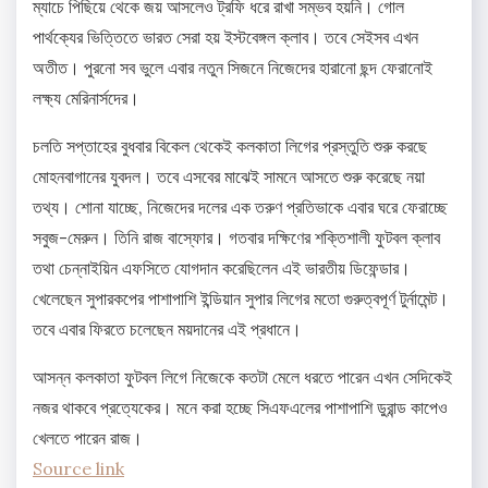
ম্যাচে পিছিয়ে থেকে জয় আসলেও ট্রফি ধরে রাখা সম্ভব হয়নি। গোল
পার্থক্যের ভিত্তিতে ভারত সেরা হয় ইস্টবেঙ্গল ক্লাব। তবে সেইসব এখন
অতীত। পুরনো সব ভুলে এবার নতুন সিজনে নিজেদের হারানো ছন্দ ফেরানোই
লক্ষ্য মেরিনার্সদের।
চলতি সপ্তাহের বুধবার বিকেল থেকেই কলকাতা লিগের প্রস্তুতি শুরু করছে
মোহনবাগানের যুবদল। তবে এসবের মাঝেই সামনে আসতে শুরু করেছে নয়া
তথ্য। শোনা যাচ্ছে, নিজেদের দলের এক তরুণ প্রতিভাকে এবার ঘরে ফেরাচ্ছে
সবুজ-মেরুন। তিনি রাজ বাস্ফোর। গতবার দক্ষিণের শক্তিশালী ফুটবল ক্লাব
তথা চেন্নাইয়িন এফসিতে যোগদান করেছিলেন এই ভারতীয় ডিফেন্ডার।
খেলেছেন সুপারকপের পাশাপাশি ইন্ডিয়ান সুপার লিগের মতো গুরুত্বপূর্ণ টুর্নামেন্ট‌।
তবে এবার ফিরতে চলেছেন ময়দানের এই প্রধানে।
আসন্ন কলকাতা ফুটবল লিগে নিজেকে কতটা মেলে ধরতে পারেন এখন সেদিকেই
নজর থাকবে প্রত্যেকের। মনে করা হচ্ছে সিএফএলের পাশাপাশি ডুরান্ড কাপেও
খেলতে পারেন রাজ।
Source link