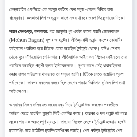
চেন্নাইয়িন এফসিতে এক মরসুম কাটিয়ে ফের সবুজ-মেরুন শিবিরে রাজ
বাস্ফোর। কলকাতা লিগ ও ডুরান্ড কাপে নজর থাকবে তরুণ ডিফেন্ডারের দিকে।
সায়ন সেনগুপ্ত, কলকাতা:
গত মরসুমটা খুব একটা ভালো যায়নি মোহনবাগান
(Mohun Bagan) সুপার জায়ান্টের। ঐতিহ্যবাহী ডুরান্ড কাপের কোয়ার্টার
ফাইনালে পরাজিত হয়ে ছিটকে যেতে হয়েছিল টুর্নামেন্ট থেকে। যদিও সেখান
থেকে ঘুরে দাঁড়িয়েছিল মেরিনার্সরা। ঐতিহাসিক আইএফএ শিল্ডের ফাইনালে তারা
পরাজিত করেছিল পড়শী ক্লাব ইস্টবেঙ্গলকে। সুপার কাপে সেই ধারাবাহিকতা
বজায় রাখার পরিকল্পনা থাকলেও তা সম্ভব হয়নি। ছিটকে যেতে হয়েছিল গ্রুপ
পর্ব থেকে। তারপর সকলের নজরে ছিল দেশের প্রথম ডিভিশন ফুটবল লিগ তথা
আইএসএল।
অন্যান্য সিজন গুলির মত জয়ের মধ্য দিয়ে টুর্নামেন্ট শুরু করলেও পরবর্তীতে
আটকে যেতে হয়েছিল মুম্বাই সিটি এফসির কাছে। তারপর ও দল পয়েন্ট নষ্ট করে
একের পর এক গুরুত্বপূর্ণ ম্যাচে। তাছাড়া সিঙ্গেল লেগের টুর্নামেন্ট হওয়ায় যথেষ্ট
চ্যালেঞ্জিং হয়ে উঠেছিল চ্যাম্পিয়নশিপের লড়াই। শেষ পর্যন্ত টুর্নামেন্টের শেষ