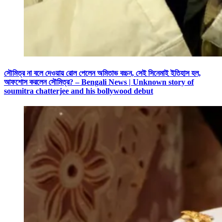
সৌমিত্র না বলে দেওয়ায় রোল পেলেন অমিতাভ বচ্চন, সেই সিনেমাই ইতিহাস হল,
আফশোস করলেন সৌমিত্র? – Bengali News | Unknown story of
soumitra chatterjee and his bollywood debut