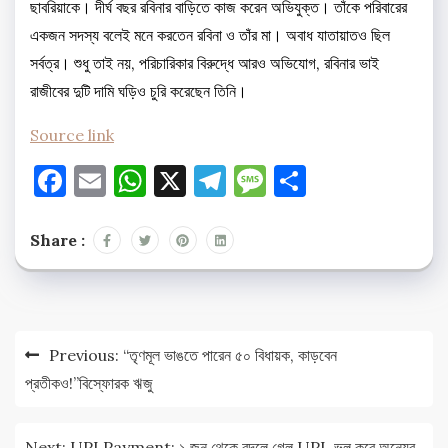
ছাবরিয়াকে। দীর্ঘ বছর রবিনার বাড়িতে কাজ করেন অভিযুক্ত। তাঁকে পরিবারের
একজন সদস্য বলেই মনে করতেন রবিনা ও তাঁর মা। অবাধ যাতায়াতও ছিল
সর্বত্র। শুধু তাই নয়, পরিচারিকার বিরুদ্ধে আরও অভিযোগ, রবিনার ভাই
রাজীবের দুটি দামি ঘড়িও চুরি করেছেন তিনি।
Source link
Facebook
Email
WhatsApp
X
Telegram
Message
Share
Share :
Post
Previous:
“তৃণমূল ভাঙতে পারেন ৫০ বিধায়ক, কাড়বেন
navigation
প্রতীকও!”বিস্ফোরক ঋজু
Next:
UPI Payment: ১ জুন থেকে বদলে গেল UPI, ভুল করে অন্যের