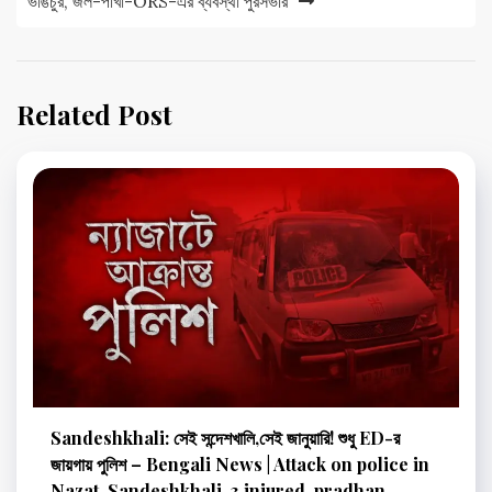
ভাঙচুর, জল-পাখা-ORS-এর ব্যবস্থা পুরসভার
Related Post
Sandeshkhali: সেই সন্দেশখালি,সেই জানুয়ারি! শুধু ED-র
জায়গায় পুলিশ – Bengali News | Attack on police in
Nazat, Sandeshkhali, 3 injured, pradhan