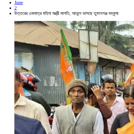
June
2
উত্তরের একমাত্র মহিলা মন্ত্রী মালতি, আনন্দে ভাসছে তুফানগঞ্জ মহকুমা