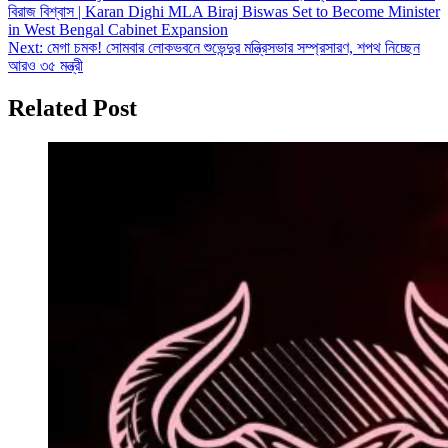
বিরাজ বিশ্বাস | Karan Dighi MLA Biraj Biswas Set to Become Minister
navigation
in West Bengal Cabinet Expansion
Next:
​মেগা চমক! সোমবার লোকভবনে শুভেন্দুর মন্ত্রিসভার সম্প্রসারণ, শপথ নিচ্ছেন
আরও ৩৫ মন্ত্রী
Related Post