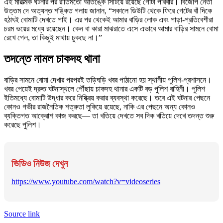
এই মারাত্মক ঘটনার পর রীতিমতো আতঙ্কে সিঁটিয়ে রয়েছে গোটা পরিবার। বিজেপি নেতা
উত্তম দে অত্যন্ত শঙ্কিত গলায় জানান, “সকালে ডিউটি থেকে ফিরে গেটের বাঁ দিকে
হঠাৎই বোমাটি দেখতে পাই। এর পর থেকেই আমার বাড়ির লোক এবং পাড়া-প্রতিবেশীরা
চরম ভয়ের মধ্যে রয়েছেন। কেন বা কারা মাঝরাতে এসে এভাবে আমার বাড়ির সামনে বোমা
রেখে গেল, তা কিছুই মাথায় ঢুকছে না।”
তদন্তে নামল চাকদহ থানা
বাড়ির সামনে বোমা দেখার পরপরই তড়িঘড়ি খবর পাঠানো হয় স্থানীয় পুলিশ-প্রশাসনে।
খবর পেয়েই দ্রুত ঘটনাস্থলে পৌঁছায় চাকদহ থানার একটি বড় পুলিশ বাহিনী। পুলিশ
ইতিমধ্যে বোমাটি উদ্ধার করে নিষ্ক্রিয় করার ব্যবস্থা করেছে। তবে এই ঘটনার পেছনে
কোনও গভীর রাজনৈতিক শত্রুতা লুকিয়ে রয়েছে, নাকি এর পেছনে অন্য কোনও
ব্যক্তিগত আক্রোশ কাজ করছে— তা খতিয়ে দেখতে সব দিক খতিয়ে দেখে তদন্ত শুরু
করেছে পুলিশ।
ভিডিও নিউজ দেখুন
https://www.youtube.com/watch?v=videoseries
Source link