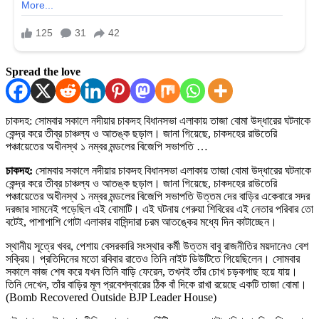
Spread the love
চাকদহ: সোমবার সকালে নদীয়ার চাকদহ বিধানসভা এলাকায় তাজা বোমা উদ্ধারের ঘটনাকে
কেন্দ্র করে তীব্র চাঞ্চল্য ও আতঙ্ক ছড়াল। জানা গিয়েছে, চাকদহের রাউতেরি
পঞ্চায়েতের অধীনস্থ ১ নম্বর মন্ডলের বিজেপি সভাপতি …
চাকদহ:
সোমবার সকালে নদীয়ার চাকদহ বিধানসভা এলাকায় তাজা বোমা উদ্ধারের ঘটনাকে
কেন্দ্র করে তীব্র চাঞ্চল্য ও আতঙ্ক ছড়াল। জানা গিয়েছে, চাকদহের রাউতেরি
পঞ্চায়েতের অধীনস্থ ১ নম্বর মন্ডলের বিজেপি সভাপতি উত্তম দের বাড়ির একেবারে সদর
দরজার সামনেই পড়েছিল এই বোমাটি। এই ঘটনায় গেরুয়া শিবিরের এই নেতার পরিবার তো
বটেই, পাশাপাশি গোটা এলাকার বাসিন্দারা চরম আতঙ্কের মধ্যে দিন কাটাচ্ছেন।
স্থানীয় সূত্রে খবর, পেশায় বেসরকারি সংস্থার কর্মী উত্তম বাবু রাজনীতির ময়দানেও বেশ
সক্রিয়। প্রতিদিনের মতো রবিবার রাতেও তিনি নাইট ডিউটিতে গিয়েছিলেন। সোমবার
সকালে কাজ শেষ করে যখন তিনি বাড়ি ফেরেন, তখনই তাঁর চোখ চড়কগাছ হয়ে যায়।
তিনি দেখেন, তাঁর বাড়ির মূল প্রবেশদ্বারের ঠিক বাঁ দিকে রাখা রয়েছে একটি তাজা বোমা।
(Bomb Recovered Outside BJP Leader House)