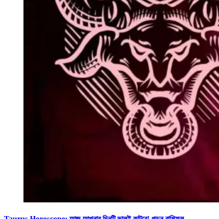
Taurus Horoscope: আজ আপনার দিনটি ভালই কাটবে! পড়ুন রাশিফল –