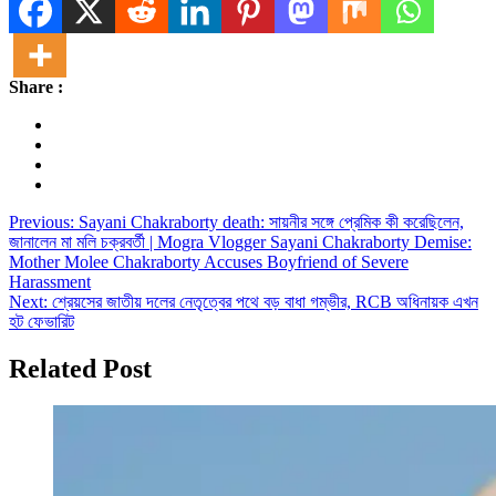
Share
Share :
Post
Previous:
Sayani Chakraborty death: সায়নীর সঙ্গে প্রেমিক কী করেছিলেন,
জানালেন মা মলি চক্রবর্তী | Mogra Vlogger Sayani Chakraborty Demise:
navigation
Mother Molee Chakraborty Accuses Boyfriend of Severe
Harassment
Next:
শ্রেয়সের জাতীয় দলের নেতৃত্বের পথে বড় বাধা গম্ভীর, RCB অধিনায়ক এখন
হট ফেভারিট
Related Post