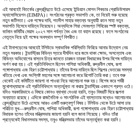
এই আবহেই বিতর্কের কেন্দ্রবিন্দুতে উঠে এসেছে ইন্ডিয়ান মোশন পিকচার প্রোডিউসারস
অ্যাসোসিয়েশন (EIMPA)। সংগঠনের প্রকৃত সভাপতি কে, তা নিয়েই শুরু হয়েছে
নতুন জটিলতা। এক পক্ষের দাবি, শতদীপ সাহার বক্তব্য অনুযায়ী রতন সাহা নতুন
সভাপতি হিসেবে দায়িত্ব নিয়েছেন। অন্যদিকে পিয়া সেনগুপ্ত শিবিরের স্পষ্ট বক্তব্য,
বর্তমান কমিটির মেয়াদ ২০২৭ সাল পর্যন্ত বৈধ এবং তা বহাল রয়েছে। ফলে সংগঠনের
নেতৃত্ব নিয়ে দুই পক্ষের অবস্থান সম্পূর্ণ বিপরীত।
এই টানাপড়েনের আবহেই টলিউডে স্বাভাবিক পরিস্থিতি ফিরিয়ে আনার উদ্যোগ নেয়
নতুন সরকার। ইন্ডাস্ট্রির বিভিন্ন স্তরে দীর্ঘদিন ধরে জমে থাকা ক্ষোভ, অসন্তোষ এবং
বিভিন্ন অভিযোগের বাস্তব চিত্র জানতে চারজন তারকা বিধায়কের উপর বিশেষ দায়িত্ব
অর্পণ করা হয়। এই প্রতিনিধিদলে ছিলেন পাপিয়া অধিকারী, রুদ্রনীল ঘোষ, রূপা
গঙ্গোপাধ্যায় এবং হিরণ চট্টোপাধ্যায়। তাঁদের উপর দায়িত্ব ছিল শিল্পের ভেতরের সমস্যা
খতিয়ে দেখা এবং সংশ্লিষ্ট মহলের সঙ্গে আলোচনা করে রিপোর্ট তৈরি করা। তবে শুরু
থেকেই এই কমিটিতে জায়গা না পাওয়া নিয়ে আলোচনা শুরু হয়। বিশেষ করে শর্বরী
মুখোপাধ্যায়কে এই প্রতিনিধিদলে অন্তর্ভুক্ত না করায় ইন্ডাস্ট্রির একাংশে প্রশ্ন ওঠে।
যদিও সরকারিভাবে এ বিষয়ে কোনও ব্যাখ্যা দেওয়া হয়নি, তবুও বিষয়টি ঘিরে জল্পনা
অব্যাহত রয়েছে। এদিকে রাজনৈতিক ও সাংগঠনিক এই ব্যস্ততার মধ্যেও আলোচনার
কেন্দ্রবিন্দুতে উঠে এসেছে আরও একটি গুরুত্বপূর্ণ বিষয়। টলিউড থেকে উঠে আসা চার
পরিচিত মুখ—রুদ্রনীল ঘোষ, পাপিয়া অধিকারী, রূপা গঙ্গোপাধ্যায় এবং হিরণ চট্টোপাধ্যায়
বিধায়ক হলেও তাঁদের মন্ত্রিসভায় জায়গা হয়নি বলে জানা গিয়েছে। যদিও তাঁরা
প্রত্যেকেই বিধানসভার সদস্য, তবুও মন্ত্রিসভায় তাঁদের অন্তর্ভুক্ত করা হয়নি।