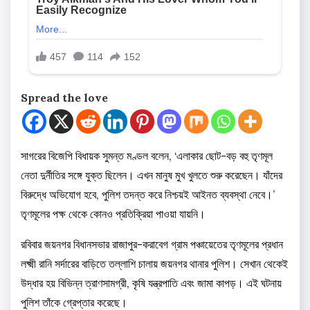
Spread the love
সাগরের বিজেপি বিধায়ক সুমন্ত মণ্ডল বলেন, ‘এলাকার ছোট-বড় বহু তৃণমূল
নেতা দুর্নীতির সঙ্গে যুক্ত ছিলেন। এখন মানুষ মুখ খুলতে শুরু করেছেন। যাঁদের
বিরুদ্ধে অভিযোগ হবে, পুলিশ তদন্ত করে নিশ্চয়ই আইনত ব্যবস্থা নেবে।’
তৃণমূলের পক্ষ থেকে কোনও প্রতিক্রিয়া পাওয়া যায়নি।
রবিবার জয়নগর বিধানসভার রাজাপুর-করাবেগ গ্রাম পঞ্চায়েতের তৃণমূলের প্রধান
লক্ষ্মী রানি সর্দারের বাড়িতে তল্লাশি চালায় জয়নগর থানার পুলিশ। সেখান থেকেই
উদ্ধার হয় বিভিন্ন ত্রাণসামগ্রী, কৃষি যন্ত্রপাতি এবং জামা কাপড়। এই ঘটনায়
পুলিশ তাঁকে গ্রেপ্তার করেছে।