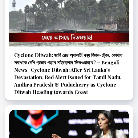
Cyclone Ditwah: জারি রেড অ্যালার্ট! বন্ধ বিমান-ট্রেন, কোথায়
সবথেকে বেশি প্রভাব পড়বে সাইক্লোন ‘দিতওয়াহা’র? – Bengali
News | Cyclone Ditwah: After Sri Lanka’s
Devastation, Red Alert Issued for Tamil Nadu,
Andhra Pradesh & Puducherry as Cyclone
Ditwah Heading towards Coast