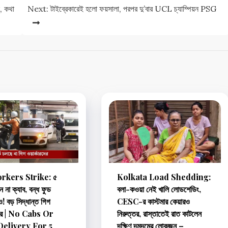
, কথা
Next:
টাইব্রেকারেই হলো ফয়সালা, পরপর দু’বার UCL চ্যাম্পিয়ন PSG
rkers Strike: ৫
Kolkata Load Shedding:
ন না ক্যাব, বন্ধ ফুড
বলা-কওয়া নেই খালি লোডশেডিং,
! বড় সিদ্ধান্ত গিগ
CESC-র কাস্টমার কেয়ারও
রদের | No Cabs Or
নিরুত্তর, রাস্তাতেই রাত কাটলেন
elivery For 5
দক্ষিণ দমদমের লোকজন –