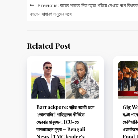
Post
Previous:
রাতের শহরের নিরাপত্তা খতিয়ে দেখতে পথে বিধায়ক
navigation
বললেন সাধারণ মানুষের সঙ্গে
Related Post
Barrackpore: স্ত্রীর নামেই চলে
Gig Wo
‘তোলাবাজি’! শাহিদুলের কীর্তিতে
ঘণ্টা পাবে
জেরবার মানুষজন, ICU-তে
ডেলিভারিও
কাতরাচ্ছেন বৃদ্ধা – Bengali
ওয়ার্কা
News | TMC leader’s
Food D