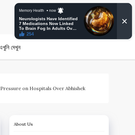
angla News
খুনি দেখুন
lleges Pressure on Hospitals Over Abhishek
About Us