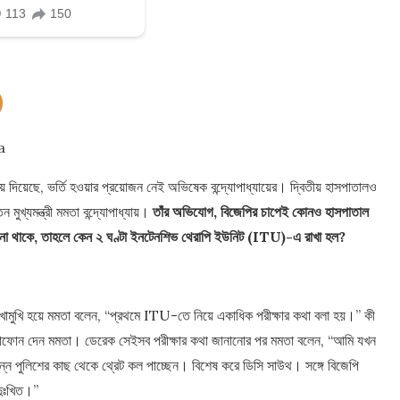
a
 দিয়েছে, ভর্তি হওয়ার প্রয়োজন নেই অভিষেক বন্দ্যোপাধ্যায়ের। দ্বিতীয় হাসপাতালও
মুখ্যমন্ত্রী মমতা বন্দ্যোপাধ্যায়।
তাঁর অভিযোগ, বিজেপির চাপেই কোনও হাসপাতাল
ই না থাকে, তাহলে কেন ২ ঘণ্টা ইনটেনশিভ থেরাপি ইউনিট (ITU)-এ রাখা হল?
মুখোমুখি হয়ে মমতা বলেন, “প্রথমে ITU-তে নিয়ে একাধিক পরীক্ষার কথা বলা হয়।” কী
ক্রোফোন দেন মমতা। ডেরেক সেইসব পরীক্ষার কথা জানানোর পর মমতা বলেন, “আমি যখন
ন্ন পুলিশের কাছ থেকে থ্রেট কল পাচ্ছেন। বিশেষ করে ডিসি সাউথ। সঙ্গে বিজেপি
দুঃখিত।”