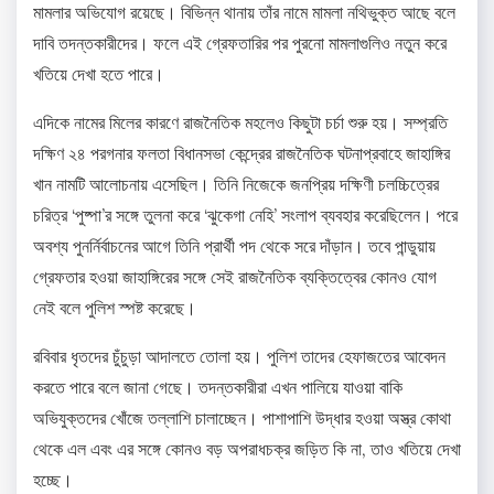
মামলার অভিযোগ রয়েছে। বিভিন্ন থানায় তাঁর নামে মামলা নথিভুক্ত আছে বলে
দাবি তদন্তকারীদের। ফলে এই গ্রেফতারির পর পুরনো মামলাগুলিও নতুন করে
খতিয়ে দেখা হতে পারে।
এদিকে নামের মিলের কারণে রাজনৈতিক মহলেও কিছুটা চর্চা শুরু হয়। সম্প্রতি
দক্ষিণ ২৪ পরগনার ফলতা বিধানসভা কেন্দ্রের রাজনৈতিক ঘটনাপ্রবাহে জাহাঙ্গির
খান নামটি আলোচনায় এসেছিল। তিনি নিজেকে জনপ্রিয় দক্ষিণী চলচ্চিত্রের
চরিত্র ‘পুষ্পা’র সঙ্গে তুলনা করে ‘ঝুকেগা নেহি’ সংলাপ ব্যবহার করেছিলেন। পরে
অবশ্য পুনর্নির্বাচনের আগে তিনি প্রার্থী পদ থেকে সরে দাঁড়ান। তবে পান্ডুয়ায়
গ্রেফতার হওয়া জাহাঙ্গিরের সঙ্গে সেই রাজনৈতিক ব্যক্তিত্বের কোনও যোগ
নেই বলে পুলিশ স্পষ্ট করেছে।
রবিবার ধৃতদের চুঁচুড়া আদালতে তোলা হয়। পুলিশ তাদের হেফাজতের আবেদন
করতে পারে বলে জানা গেছে। তদন্তকারীরা এখন পালিয়ে যাওয়া বাকি
অভিযুক্তদের খোঁজে তল্লাশি চালাচ্ছেন। পাশাপাশি উদ্ধার হওয়া অস্ত্র কোথা
থেকে এল এবং এর সঙ্গে কোনও বড় অপরাধচক্র জড়িত কি না, তাও খতিয়ে দেখা
হচ্ছে।