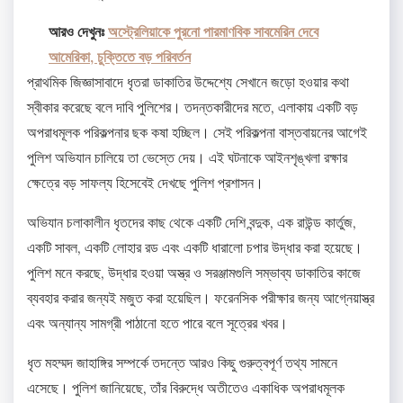
আরও দেখুনঃ
অস্ট্রেলিয়াকে পুরনো পারমাণবিক সাবমেরিন দেবে
আমেরিকা, চুক্তিতে বড় পরিবর্তন
প্রাথমিক জিজ্ঞাসাবাদে ধৃতরা ডাকাতির উদ্দেশ্যে সেখানে জড়ো হওয়ার কথা
স্বীকার করেছে বলে দাবি পুলিশের। তদন্তকারীদের মতে, এলাকায় একটি বড়
অপরাধমূলক পরিকল্পনার ছক কষা হচ্ছিল। সেই পরিকল্পনা বাস্তবায়নের আগেই
পুলিশ অভিযান চালিয়ে তা ভেস্তে দেয়। এই ঘটনাকে আইনশৃঙ্খলা রক্ষার
ক্ষেত্রে বড় সাফল্য হিসেবেই দেখছে পুলিশ প্রশাসন।
অভিযান চলাকালীন ধৃতদের কাছ থেকে একটি দেশি বন্দুক, এক রাউন্ড কার্তুজ,
একটি সাবল, একটি লোহার রড এবং একটি ধারালো চপার উদ্ধার করা হয়েছে।
পুলিশ মনে করছে, উদ্ধার হওয়া অস্ত্র ও সরঞ্জামগুলি সম্ভাব্য ডাকাতির কাজে
ব্যবহার করার জন্যই মজুত করা হয়েছিল। ফরেনসিক পরীক্ষার জন্য আগ্নেয়াস্ত্র
এবং অন্যান্য সামগ্রী পাঠানো হতে পারে বলে সূত্রের খবর।
ধৃত মহম্মদ জাহাঙ্গির সম্পর্কে তদন্তে আরও কিছু গুরুত্বপূর্ণ তথ্য সামনে
এসেছে। পুলিশ জানিয়েছে, তাঁর বিরুদ্ধে অতীতেও একাধিক অপরাধমূলক