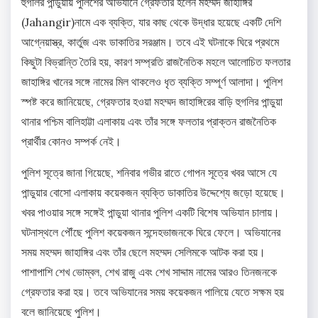
হুগলির পান্ডুয়ায় পুলিশের অভিযানে গ্রেফতার হলেন মহম্মদ জাহাঙ্গির
(Jahangir)নামে এক ব্যক্তি, যার কাছ থেকে উদ্ধার হয়েছে একটি দেশি
আগ্নেয়াস্ত্র, কার্তুজ এবং ডাকাতির সরঞ্জাম। তবে এই ঘটনাকে ঘিরে প্রথমে
কিছুটা বিভ্রান্তি তৈরি হয়, কারণ সম্প্রতি রাজনৈতিক মহলে আলোচিত ফলতার
জাহাঙ্গির খানের সঙ্গে নামের মিল থাকলেও ধৃত ব্যক্তি সম্পূর্ণ আলাদা। পুলিশ
স্পষ্ট করে জানিয়েছে, গ্রেফতার হওয়া মহম্মদ জাহাঙ্গিরের বাড়ি হুগলির পান্ডুয়া
থানার পশ্চিম বালিহাট্টা এলাকায় এবং তাঁর সঙ্গে ফলতার প্রাক্তন রাজনৈতিক
প্রার্থীর কোনও সম্পর্ক নেই।
পুলিশ সূত্রে জানা গিয়েছে, শনিবার গভীর রাতে গোপন সূত্রে খবর আসে যে
পান্ডুয়ার বোসো এলাকায় কয়েকজন ব্যক্তি ডাকাতির উদ্দেশ্যে জড়ো হয়েছে।
খবর পাওয়ার সঙ্গে সঙ্গেই পান্ডুয়া থানার পুলিশ একটি বিশেষ অভিযান চালায়।
ঘটনাস্থলে পৌঁছে পুলিশ কয়েকজন সন্দেহভাজনকে ঘিরে ফেলে। অভিযানের
সময় মহম্মদ জাহাঙ্গির এবং তাঁর ছেলে মহম্মদ সেলিমকে আটক করা হয়।
পাশাপাশি শেখ ভোম্বল, শেখ রাজু এবং শেখ সাদ্দাম নামের আরও তিনজনকে
গ্রেফতার করা হয়। তবে অভিযানের সময় কয়েকজন পালিয়ে যেতে সক্ষম হয়
বলে জানিয়েছে পুলিশ।