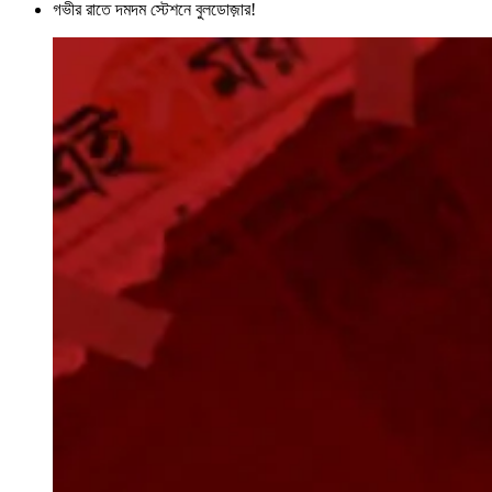
গভীর রাতে দমদম স্টেশনে বুলডোজ়ার!