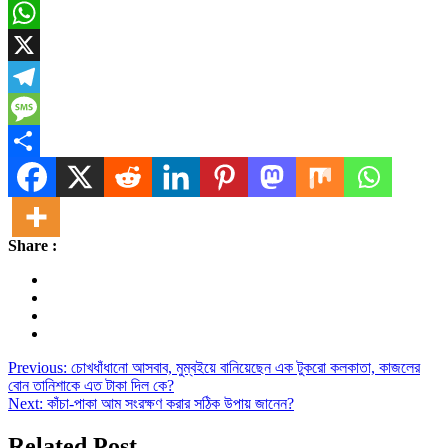
Email
WhatsApp
X
Telegram
Message
Share
Share :
Post
Previous:
চোখধাঁধানো আসবাব, মুম্বইয়ে বানিয়েছেন এক টুকরো কলকাতা, কাজলের
বোন তানিশাকে এত টাকা দিল কে?
navigation
Next:
কাঁচা-পাকা আম সংরক্ষণ করার সঠিক উপায় জানেন?
Related Post