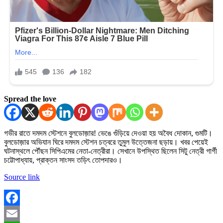
Spread the love
গভীর রাতে দমদম স্টেশনে বুলডোজ়ার! ভেঙে গুঁড়িয়ে দেওয়া হয় অবৈধ দোকান, গুমটি।
বুলডোজ়ার অভিযান ঘিরে দমদম স্টেশন চত্বরে তুমুল উত্তেজনা ছড়ায়। খবর পেয়েই
ঘটনাস্থলে পৌঁছন সিপিএমের নেতা-নেত্রীরা। সেখানে উপস্থিত ছিলেন সিটু নেত্রী গার্গী
চট্টোপাধ্যায়, প্রাক্তন সাংসদ তড়িৎ তোপদারও।
Source link
Facebook