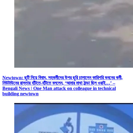
Newtown: ছুটি নিয়ে বিবাদ, সহকর্মীদের উপর ছুরি চালালেন কারিগরি ভবনের কর্মী,
নিউটাউনের রাস্তায় হাঁটতে-হাঁটতে বললেন, ‘আমার মাথা ঠান্ডা ছিল ওরাই…’ –
Bengali News | One Man attack on colleague in technical
building newtown