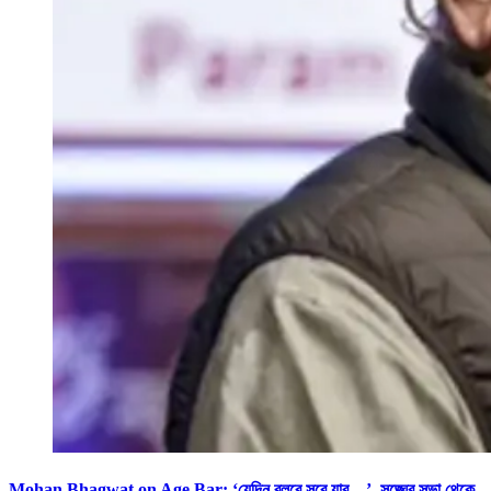
Mohan Bhagwat on Age Bar: ‘যেদিন বলবে সরে যাব…’, সঙ্ঘের সভা থেকে