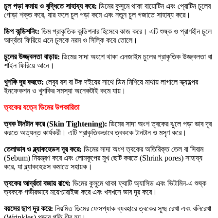
চুল পড়া কমায় ও বৃদ্ধিতে সাহায্য করে:
ডিমের কুসুমে থাকা বায়োটিন এবং প্রোটিন চুলের
গোড়া শক্ত করে, যার ফলে চুল পড়া কমে এবং নতুন চুল গজাতে সাহায্য করে।
ডিপ কন্ডিশনিং:
ডিম প্রাকৃতিক কন্ডিশনার হিসেবে কাজ করে। এটি শুষ্ক ও প্রাণহীন চুলে
আর্দ্রতা ফিরিয়ে এনে চুলকে নরম ও সিল্কি করে তোলে।
চুলের উজ্জ্বলতা বাড়ায়:
ডিমের সাদা অংশে থাকা এনজাইম চুলের প্রাকৃতিক উজ্জ্বলতা বা
শাইন ফিরিয়ে আনে।
খুশকি দূর করতে:
লেবুর রস বা টক দইয়ের সাথে ডিম মিশিয়ে মাথায় লাগালে স্ক্যাল্পের
ইনফেকশন ও খুশকির সমস্যা অনেকটাই কমে যায়।
ত্বকের যত্নে ডিমের উপকারিতা
ত্বক টানটান করে (Skin Tightening):
ডিমের সাদা অংশ ত্বকের ঝুলে পড়া ভাব দূর
করতে অত্যন্ত কার্যকরী। এটি প্রাকৃতিকভাবে ত্বককে টানটান ও মসৃণ করে।
তেলাভাব ও ব্ল্যাকহেডস দূর করে:
ডিমের সাদা অংশ ত্বকের অতিরিক্ত তেল বা সিবাম
(Sebum) নিয়ন্ত্রণ করে এবং লোমকূপের মুখ ছোট করতে (Shrink pores) সাহায্য
করে, যা ব্ল্যাকহেডস কমাতে সহায়ক।
ত্বকের আর্দ্রতা বজায় রাখে:
ডিমের কুসুমে থাকা ফ্যাটি অ্যাসিড এবং ভিটামিন-এ শুষ্ক
ত্বককে গভীরভাবে ময়েশ্চারাইজ করে এবং খসখসে ভাব দূর করে।
বয়সের ছাপ দূর করে:
নিয়মিত ডিমের ফেসপ্যাক ব্যবহারে ত্বকের সূক্ষ্ম রেখা এবং বলিরেখা
(Wrinkles) পড়ার গতি ধীর হয়।