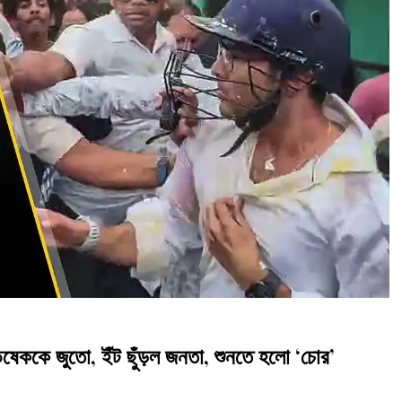
কে জুতো, ইঁট ছুঁড়ল জনতা, শুনতে হলো ‘চোর’