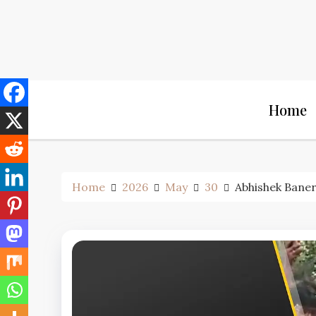
Skip
to
content
Home
Home
2026
May
30
Abhishek Banerjee 