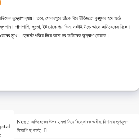
অভিষেক বন্দ্যোপাধ্যায়। তবে, সোনারপুরে তাঁকে ঘিরে রীতিমতো ধুন্ধুমার হয়ে ওঠে
র’ স্লোগান। পাশাপাশি, জুতো, ইট থেকে পচা ডিম, সবটাই উড়ে আসে অভিষেকের দিকে।
রোষের মুখে। হেলমেট পরিয়ে নিয়ে আসা হয় অভিষেক বন্দ্যোপাধ্যায়কে।
e
e
Next:
অভিষেকের উপর হামলা নিয়ে বিস্ফোরক অধীর, নিশানায় তৃণমূল-
pital
বিজেপি দু’পক্ষই
e