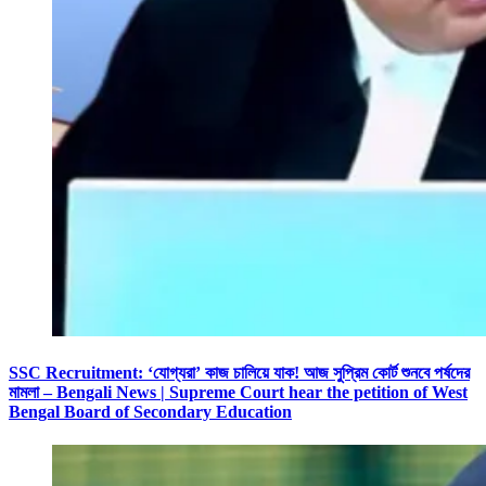
SSC Recruitment: ‘যোগ্যরা’ কাজ চালিয়ে যাক! আজ সুপ্রিম কোর্ট শুনবে পর্ষদের
মামলা – Bengali News | Supreme Court hear the petition of West
Bengal Board of Secondary Education