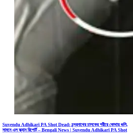
Suvendu Adhikari PA Shot Dead: চন্দ্রনাথের চালকের শরীরে কোথায় গুলি,
সামনে এল স্ক্যান রিপোর্ট – Bengali News | Suvendu Adhikari PA Shot