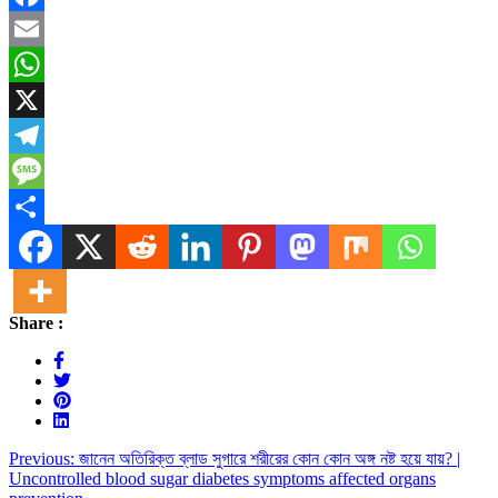
Facebook
Email
WhatsApp
X
Telegram
Message
Share
Share :
Post
Previous:
জানেন অতিরিক্ত ব্লাড সুগারে শরীরের কোন কোন অঙ্গ নষ্ট হয়ে যায়? |
Uncontrolled blood sugar diabetes symptoms affected organs
navigation