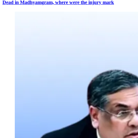
Dead in Madhyamgram, where were the injury mark