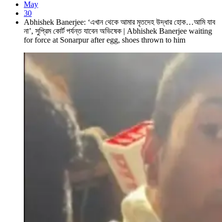
May
30
Abhishek Banerjee: ‘এখান থেকে আমার মৃতদেহ উদ্ধার হোক…আমি যাব
না’, সুপ্রিম কোর্ট পর্যন্ত যাবেন অভিষেক | Abhishek Banerjee waiting
for force at Sonarpur after egg, shoes thrown to him