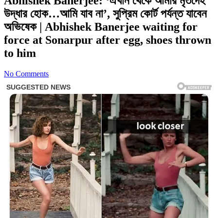
Abhishek Banerjee: ‘এখান থেকে আমার মৃতদেহ
উদ্ধার হোক…আমি যাব না’, সুপ্রিম কোর্ট পর্যন্ত যাবেন
অভিষেক | Abhishek Banerjee waiting for
force at Sonarpur after egg, shoes thrown
to him
No Comments