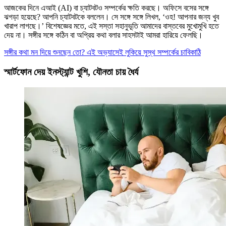
আজকের দিনে এআই (AI) বা চ্যাটবটও সম্পর্কের ক্ষতি করছে। অফিসে বসের সঙ্গে
ঝগড়া হয়েছে? আপনি চ্যাটবটকে বললেন। সে সঙ্গে সঙ্গে লিখল, ‘ওহ! আপনার জন্য খুব
খারাপ লাগছে।’ বিশেষজ্ঞের মতে, এই সস্তা সহানুভূতি আমাদের বাস্তবের মুখোমুখি হতে
দেয় না। সঙ্গীর সঙ্গে কঠিন বা অপ্রিয় কথা বলার সাহসটাই আমরা হারিয়ে ফেলছি।
সঙ্গীর কথা মন দিয়ে শুনছেন তো? এই অভ্যাসেই লুকিয়ে সুস্থ সম্পর্কের চাবিকাঠি
স্মার্টফোন দেয় ইনস্ট্যান্ট খুশি, যৌনতা চায় ধৈর্য