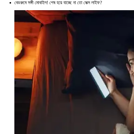
বেডরুমে সঙ্গী মোবাইল! শেষ হয়ে যাচ্ছে না তো সেক্স লাইফ?