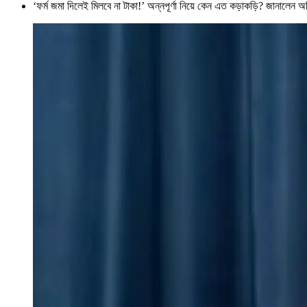
‘ফর্ম জমা দিলেই মিলবে না টাকা!’ অন্নপূর্ণা নিয়ে কেন এত কড়াকড়ি? জানালেন অগ