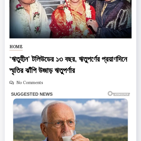
HOME
‘ঋতুহীন’ টলিউডের ১৩ বছর, ঋতুপর্ণের প্রয়াণদিনে
স্মৃতির ঝাঁপি উজাড় ঋতুপর্ণার
No Comments