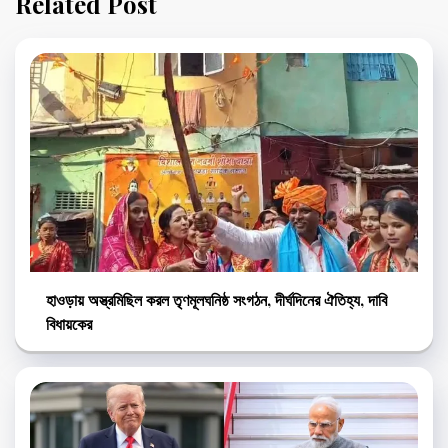
Related Post
হাওড়ায় অস্ত্রমিছিল করল তৃণমূলঘনিষ্ঠ সংগঠন, দীর্ঘদিনের ঐতিহ্য, দাবি
বিধায়কের