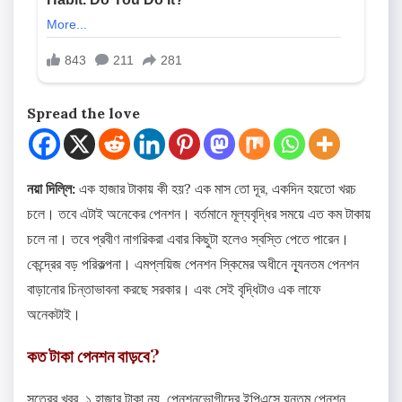
Spread the love
নয়া দিল্লি:
এক হাজার টাকায় কী হয়? এক মাস তো দূর, একদিন হয়তো খরচ
চলে। তবে এটাই অনেকের পেনশন। বর্তমানে মূল্যবৃদ্ধির সময়ে এত কম টাকায়
চলে না। তবে প্রবীণ নাগরিকরা এবার কিছুটা হলেও স্বস্তি পেতে পারেন।
কেন্দ্রের বড় পরিকল্পনা। এমপ্লয়িজ পেনশন স্কিমের অধীনে ন্যূনতম পেনশন
বাড়ানোর চিন্তাভাবনা করছে সরকার। এবং সেই বৃদ্ধিটাও এক লাফে
অনেকটাই।
কত টাকা পেনশন বাড়বে?
সূত্রের খবর, ১ হাজার টাকা নয়, পেনশনভোগীদের ইপিএসে ন্য়ূনতম পেনশন