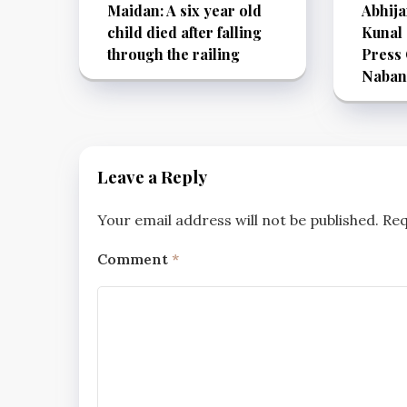
Maidan: A six year old
Abhij
child died after falling
Kunal
through the railing
Press 
Naban
Leave a Reply
Your email address will not be published.
Req
Comment
*