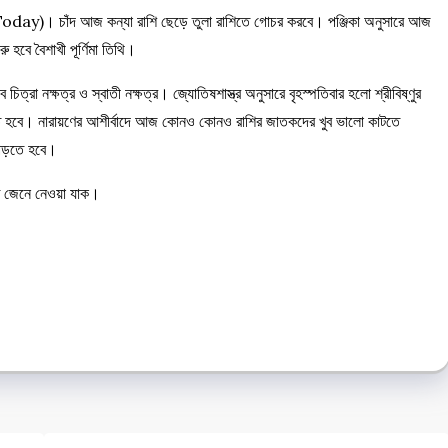
y)। চাঁদ আজ কন্যা রাশি ছেড়ে তুলা রাশিতে গোচর করবে। পঞ্জিকা অনুসারে আজ
ু হবে বৈশাখী পূর্ণিমা তিথি।
া নক্ষত্র ও স্বাতী নক্ষত্র। জ্যোতিষশাস্ত্র অনুসারে বৃহস্পতিবার হলো শ্রীবিষ্ণুর
যাস্ত হবে। নারায়ণের আশীর্বাদে আজ কোনও কোনও রাশির জাতকদের খুব ভালো কাটতে
পড়তে হবে।
ত জেনে নেওয়া যাক।
e
e