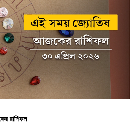
জকের রাশিফল