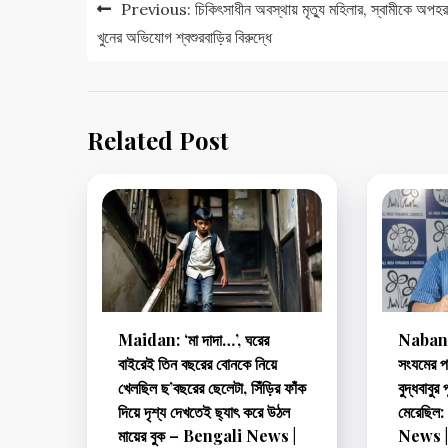
Post
Previous:
চিকিৎসাধীন অবস্থায় মৃত্যু মহিলার, স্বামীকে অপহ
navigation
খুনের অভিযোগ শ্বশুরবাড়ির বিরুদ্ধে
Related Post
Maidan: ‘মা দাদা…’, ঘরের
Nabann
বাইরেই তিন বছরের বোনকে নিয়ে
সংযমের প
খেলছিল ছ’বছরের ছেলেটা, সিঁড়ির ফাঁক
বুদ্ধবাবু
দিয়ে দৃশ্য দেখতেই ছ্যাৎ করে উঠল
মেরেছিল
মায়ের বুক – Bengali News |
News 