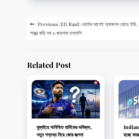
Post
Previous:
ED Raid: ভোটের আগেই অ্যাকশন মোডে ইডি, 
navigation
পাপ্পুর বাড়ি সহ ৬ জায়গায় তল্লাশি
Related Post
মুম্বইয়ে অনিশ্চিত হার্দিকের ভবিষ্যৎ,
Indian
নতুন গন্তব্য নিয়ে জোর জল্পনা
হচ্ছে ভা