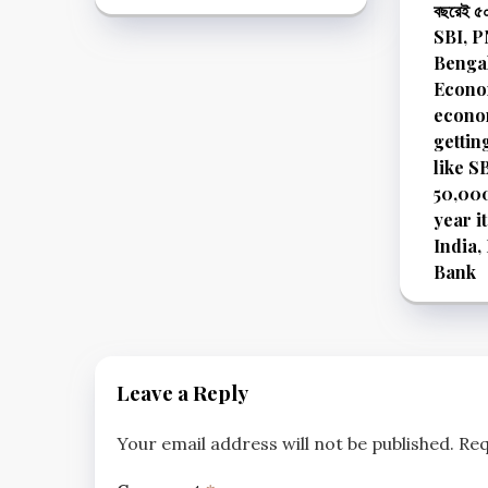
বছরেই ৫০
SBI, PN
Bengal
Econom
econom
gettin
like S
50,000
year i
India,
Bank
Leave a Reply
Your email address will not be published.
Req