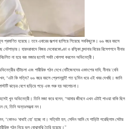
সত্যি প্রমাণিত হয়েছে। তবে এবারের জল্পনা ছাপিয়ে গিয়েছে সবকিছুকে। ৬৬ বছর বয়সে
 নেটপাড়ায়। হায়দরাবাদে বিজয় দেবোরকোণ্ডা ও রশ্মিকা মন্দানার বিয়ের রিসেপশনে নীনার
ে বিচলিত না হয়ে বরং মজার ছলেই সবটা খোলসা করলেন অভিনেত্রী।
িনেত্রীর হাঁটাচলা এবং শারীরিক গঠন দেখে নেটিজেনদের একাংশের দাবি, নীনার ‘বেবি
েখেন, “এটা কি সত্যি? ৬৬ বছর বয়সে প্রেগন্যান্ট! গত দু’দিন ধরে এই খবর দেখছি। জানি
 পোস্টটি ঝড়ের বেগে ছড়িয়ে পড়ে এবং শুরু হয় আলোচনা।
রে হেসেই খুন অভিনেত্রী। তিনি মজা করে বলেন, “আমার জীবনে এখন এটাই পাওয়া বাকি ছিল
েন যে, তিনি অন্তঃসত্ত্বা নন।
েন, “কোনও ‘বাধাই হো’ হচ্ছে না। সত্যিটা হল, সেদিন আমি যে শাড়িটা পরেছিলাম সেটার
রীরিক গঠন নিয়ে ভুল বোঝাবুঝি তৈরি হয়েছে।”