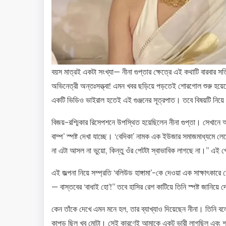
বয়স মাত্রই একটা সংখ্যা— নীনা গুপ্তার ক্ষেত্রে এই কথাটি বারবার 
অভিনেত্রী অন্তঃসত্ত্বা! এমন খবর ছড়িয়ে পড়তেই শোরগোল শুরু হয়েছে
একটি ভিডিও ভাইরাল হতেই এই গুঞ্জনের সূত্রপাত। তবে বিষয়টি নিয়
বিজয়-রশ্মিকার রিসেপশনে উপস্থিত হয়েছিলেন নীনা গুপ্তা। সেখানে অভ
বাম্প’ স্পষ্ট দেখা যাচ্ছে। ‘বেদিকা’ নামক এক ইউজার সমাজমাধ্যমে ল
না এটা আসল না ভুয়ো, কিন্তু ওঁর পেটটা স্বাভাবিক লাগছে না।” এই
এই জল্পনা নিয়ে সম্প্রতি ‘বলিউড হাঙ্গামা’-কে দেওয়া এক সাক্ষাৎকা
— বাস্তবের ‘বাধাই হো’!” তবে হাসির রেশ কাটিয়ে তিনি স্পষ্ট জানিয়ে দ
কেন তাঁকে দেখে এমন মনে হল, তার ব্যাখ্যাও দিয়েছেন নীনা। তিনি বল
কাপড় ছিল খুব মোটা। সেই কারণেই আমাকে একটু ভারী লাগছিল এবং শা