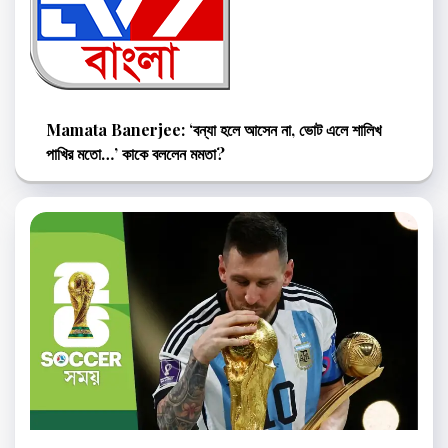
Mamata Banerjee: ‘বন্যা হলে আসেন না, ভোট এলে শালিখ
পাখির মতো…’ কাকে বললেন মমতা?