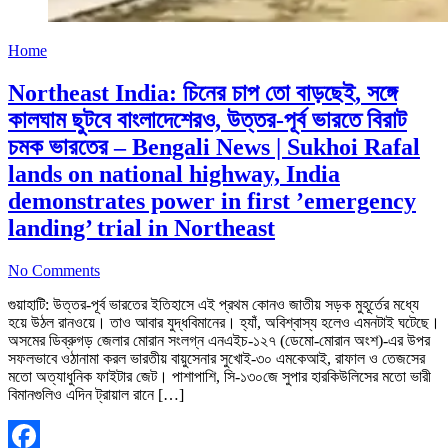
Home
Northeast India: চিনের চাপ তো বাড়ছেই, সঙ্গে
কালঘাম ছুটবে বাংলাদেশেরও, উত্তর-পূর্ব ভারতে বিরাট
চমক ভারতের – Bengali News | Sukhoi Rafal
lands on national highway, India
demonstrates power in first ’emergency
landing’ trial in Northeast
No Comments
গুয়াহাটি: উত্তর-পূর্ব ভারতের ইতিহাসে এই প্রথম কোনও জাতীয় সড়ক মুহূর্তের মধ্যে
হয়ে উঠল রানওয়ে। তাও আবার যুদ্ধবিমানের। হ্যাঁ, অবিশ্বাস্য হলেও এমনটাই ঘটেছে।
অসমের ডিব্রুগড় জেলার মোরান সংলগ্ন এনএইচ-১২৭ (ডেমো-মোরান অংশ)-এর উপর
সফলভাবে ওঠানামা করল ভারতীয় বায়ুসেনার সুখোই-৩০ এমকেআই, রাফাল ও তেজসের
মতো অত্যাধুনিক ফাইটার জেট। পাশাপাশি, সি-১৩০জে সুপার হারকিউলিসের মতো ভারী
বিমানগুলিও এদিন ট্রায়াল রানে […]