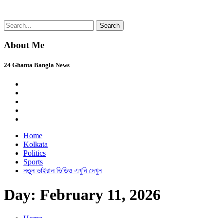
Skip
Search
24 Ghanta Bangla News
24 Ghanta Bengali News
to
for:
content
About Me
24 Ghanta Bangla News
Home
Kolkata
Politics
Sports
নতুন ভাইরাল ভিডিও এখুনি দেখুন
Day:
February 11, 2026