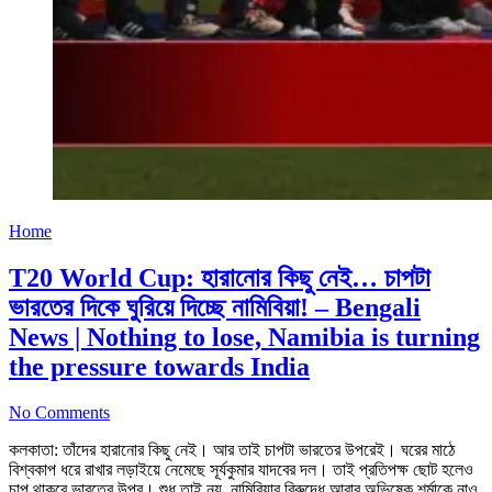
Home
T20 World Cup: হারানোর কিছু নেই… চাপটা
ভারতের দিকে ঘুরিয়ে দিচ্ছে নামিবিয়া! – Bengali
News | Nothing to lose, Namibia is turning
the pressure towards India
No Comments
কলকাতা: তাঁদের হারানোর কিছু নেই। আর তাই চাপটা ভারতের উপরেই। ঘরের মাঠে
বিশ্বকাপ ধরে রাখার লড়াইয়ে নেমেছে সূর্যকুমার যাদবের দল। তাই প্রতিপক্ষ ছোট হলেও
চাপ থাকবে ভারতের উপর। শুধু তাই নয়, নামিবিয়ার বিরুদ্ধে আবার অভিষেক শর্মাকে নাও