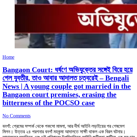
Home
Bangaon Court: ধর্ষণে অভিযুক্তের সঙ্গেই বিয়ে হয়ে
গেল যুবতীর, তাও আবার আদালত চত্বরেই – Bengali
News | A young couple got married in the
Bangaon court premises, erasing the
bitterness of the POCSO case
No Comments
বনগাঁ: প্রেমের সম্পর্ক থেকে পকসো মামলা, আর দীর্ঘ আইনি লড়াইয়ের পর শেষমেশ
মিলন। উত্তর ২৪ পরগনার বনগাঁ মহকুমা আদালতে সাক্ষী থাকল এক বিরল ঘটনার।