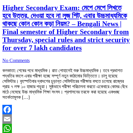
Higher Secondary Exam: মেপে মেপে লিখতে
হবে উত্তর, দেওয়া হবে না লুজ শিট, এবার উচ্চমাধ্যমিকে
থাকছে কোন কোন কড়া নিয়ম? – Bengali News |
Final semester of Higher Secondary from
Thursday, special rules and strict security
for over 7 lakh candidates
No Comments
কলকাতা: শেষের পথে মাধ্যমিক। রাত পোহালেই শুরু উচ্চমাধ্যমিক। তবে প্রথাগত
পদ্ধতির বদলে এবার পরীক্ষা হচ্ছে সম্পূর্ণ নতুন কাঠামোর ভিত্তিতে। চালু হয়েছে
সেমিস্টার। বৃহস্পতিবার দ্বাদশের চূড়ান্ত সেমিস্টারের পরীক্ষায় বসতে চলেছে রাজ্যের
প্রায় ৭ লক্ষ ১০ হাজার পড়ুয়া। সুষ্ঠভাবে পরীক্ষা পরিচালনা করতে একেবারে কোমর বেঁধে
মাঠে নেমেছে উচ্চ মাধ্যমিক শিক্ষা সংসদ। প্রশাসনের তরফে করা হয়েছে একগুচ্ছ
সতর্কতামূলক […]
Facebook
Email