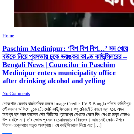
Home
Paschim Medinipur: ‘বিপ বিপ বিপ…’ মদ খেয়ে
বউকে নিয়ে পুরসভায় ঢুকে ভয়ঙ্কর কাণ্ড কাউন্সিলরের –
Bengali News | Councilor in Paschim
Medinipur enters municipality office
after drinking alcohol and yelling
No Comments
শোরগোল জেলার রাজনৈতিক মহলে Image Credit: TV 9 Bangla পশ্চিম মেদিনীপুর:
পৌরসভার অফিসে ঢুকে চেঁচামেচি কাউন্সিলরের। শুধু চেঁচামেঁচি বললে ভুল হবে, এমন
অকথ্য শব্দ চয়ন করলেন সেই ভিডিয়ো প্রকাশ্যে দেখাতে গেলে বিপ দেওয়া ছাড়া কোনও
উপায় রইল না। তাঁর ক্ষোভ পুরসভার চেয়ারম্যানের বিরুদ্ধে। আর সেই ক্ষোভ উগরে
দিলেন এক্কেবারে মত্ত অবস্থায়। যে কাউন্সিলরকে নিয়ে এত […]