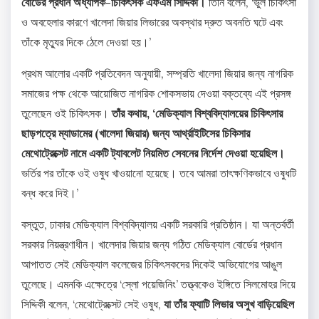
বোর্ডের প্রধান অধ্যাপক-চিকিৎসক এফএম সিদ্দিকী।
তিনি বলেন, ‘ভুল চিকিৎসা
ও অবহেলার কারণে খালেদা জিয়ার লিভারের অবস্থার দ্রুত অবনতি ঘটে এবং
তাঁকে মৃত্যুর দিকে ঠেলে দেওয়া হয়।’
প্রথম আলোর একটি প্রতিবেদন অনুযায়ী, সম্প্রতি খালেদা জিয়ার জন্য নাগরিক
সমাজের পক্ষ থেকে আয়োজিত নাগরিক শোকসভায় দেওয়া বক্তব্যে এই প্রসঙ্গ
তুলেছেন ওই চিকিৎসক।
তাঁর কথায়, ‘মেডিক্যাল বিশ্ববিদ্যালয়ের চিকিৎসার
ছাড়পত্রে ম্যাডামের (খালেদা জিয়ার) জন্য আর্থ্রাইটিসের চিকিসার
মেথোট্রেক্সেট নামে একটি ট্যাবলেট নিয়মিত সেবনের নির্দেশ দেওয়া হয়েছিল।
ভর্তির পর তাঁকে ওই ওষুধ খাওয়ানো হয়েছে। তবে আমরা তাৎক্ষণিকভাবে ওষুধটি
বন্ধ করে দিই।’
বস্তুত, ঢাকার মেডিক্যাল বিশ্ববিদ্যালয় একটি সরকারি প্রতিষ্ঠান। যা অন্তর্বর্তী
সরকার নিয়ন্ত্রণাধীন। খালেদার জিয়ার জন্য গঠিত মেডিক্যাল বোর্ডের প্রধান
আপাতত সেই মেডিক্যাল কলেজের চিকিৎসকদের দিকেই অভিযোগের আঙুল
তুলেছে। এমনকি এক্ষেত্রে ‘স্লো পয়েজিনিং’ তত্ত্বকেও ইঙ্গিতে সিলমোহর দিয়ে
সিদ্দিকী বলেন, ‘মেথোট্রেক্সেট সেই ওষুধ,
যা তাঁর ফ্যাটি লিভার অসুখ বাড়িয়েছিল