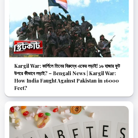
Kargil War: কার্গিলে তিনের বিরুদ্ধে একের লড়াই! ১৬ হাজার ফুট
উপরে কীভাবে লড়াই? – Bengali News | Kargil War:
How India Faught Against Pakistan in 16000
Feet?