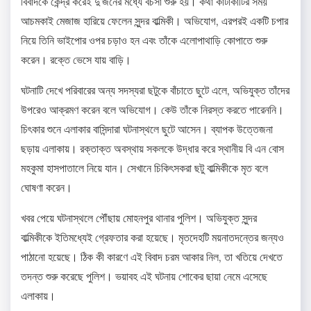
বিবাদকে কেন্দ্র করেই দু’জনের মধ্যে বচসা শুরু হয়। কথা কাটাকাটির সময়
আচমকাই মেজাজ হারিয়ে ফেলেন সুন্দর বাল্মিকী। অভিযোগ, এরপরই একটি চপার
নিয়ে তিনি ভাইপোর ওপর চড়াও হন এবং তাঁকে এলোপাথাড়ি কোপাতে শুরু
করেন। রক্তে ভেসে যায় বাড়ি।
ঘটনাটি দেখে পরিবারের অন্য সদস্যরা ছটুকে বাঁচাতে ছুটে এলে, অভিযুক্ত তাঁদের
উপরেও আক্রমণ করেন বলে অভিযোগ। কেউ তাঁকে নিরস্ত করতে পারেননি।
চিৎকার শুনে এলাকার বাসিন্দারা ঘটনাস্থলে ছুটে আসেন। ব্যাপক উত্তেজনা
ছড়ায় এলাকায়। রক্তাক্ত অবস্থায় সকলকে উদ্ধার করে স্থানীয় বি এন বোস
মহকুমা হাসপাতালে নিয়ে যান। সেখানে চিকিৎসকরা ছটু বাল্মিকীকে মৃত বলে
ঘোষণা করেন।
খবর পেয়ে ঘটনাস্থলে পৌঁছায় মোহনপুর থানার পুলিশ। অভিযুক্ত সুন্দর
বাল্মিকীকে ইতিমধ্যেই গ্রেফতার করা হয়েছে। মৃতদেহটি ময়নাতদন্তের জন্যও
পাঠানো হয়েছে। ঠিক কী কারণে এই বিবাদ চরম আকার নিল, তা খতিয়ে দেখতে
তদন্ত শুরু করেছে পুলিশ। ভয়াবহ এই ঘটনায় শোকের ছায়া নেমে এসেছে
এলাকায়।