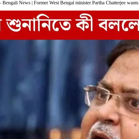
ান – Bengali News | Former West Bengal minister Partha Chatterjee wants t