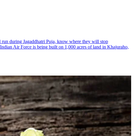
will run during Jagaddhatri Puja, know where they will stop
he Indian Air Force is being built on 1,000 acres of land in Khajuraho,