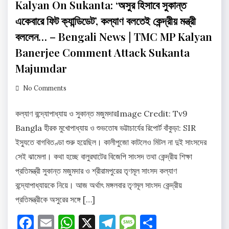
Kalyan On Sukanta: ‘অসুর হিসাবে সুকান্ত
একেবারে ফিট ক্যান্ডিডেট’, কল্যাণ বলতেই কেন্দ্রীয় মন্ত্রী
বললেন… – Bengali News | TMC MP Kalyan
Banerjee Comment Attack Sukanta
Majumdar
No Comments
কল্যাণ বন্দ্যোপাধ্যায় ও সুকান্ত মজুমদারImage Credit: Tv9
Bangla হীরক মুখোপাধ্যায় ও শুভতোষ ভট্টাচার্যের রিপোর্ট বাঁকুড়া: SIR
ইস্যুতে বাগবিতণ্ডা শুরু হয়েছিল। কালীপুজো কাটলেও মিটল না দুই সাংসদের
সেই ঝামেলা। কথা হচ্ছে বালুরঘাটের বিজেপি সাংসদ তথা কেন্দ্রীয় শিক্ষা
প্রতিমন্ত্রী সুকান্ত মজুমদার ও শ্রীরামপুরের তৃণমূল সাংসদ কল্যাণ
বন্দ্যোপাধ্যায়কে নিয়ে। আজ অর্থাৎ মঙ্গলবার তৃণমূল সাংসদ কেন্দ্রীয়
প্রতিমন্ত্রীকে অসুরের সঙ্গে […]
Facebook
Email
WhatsApp
X
Telegram
Message
Share