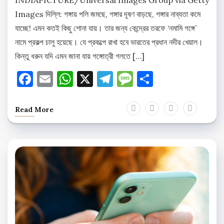
Images দিল্লি: গঙ্গায় পলি জমছে, গঙ্গার দূষণ বাড়ছে, গঙ্গার নাব্যতা কমে
যাচ্ছে! এমন কতই কিছু শোনা যায়। তার জন্য কেন্দ্রের তরফে ‘নমামি গঙ্গে’
নামে প্রকল্প চালু হয়েছে। যে প্রকল্পে রাখা হবে ভারতের প্রধান নদীর খেয়াল।
কিন্তু ধরুন যদি এমন জানা যায় গঙ্গোত্রী গলতে […]
Facebook
Email
WhatsApp
X
Telegram
Message
Share
Read More