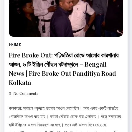
HOME
Fire Broke Out: পণ্ডিতিয়া রোডে আলোর কারখানায়
আগুন, ৬ টি ইঞ্জিন পৌঁছল ঘটনাস্থলে – Bengali
News | Fire Broke Out Panditiya Road
Kolkata
No Comments
কলকাতা: সকালে খড়দহে ভয়াবহ আগুন লেগেছিল। আর এবার একটি লাইটের
গোডাউনে আগুন ধরে যায়। কালো ধোঁয়ায় ঢেকে যায় এলাকায়। পড়ে দমকলের
ছটি ইঞ্জিনের আগুন নিয়ন্ত্রণে এসেছে। তবে এই আগুন ঘিরে বেড়েছে