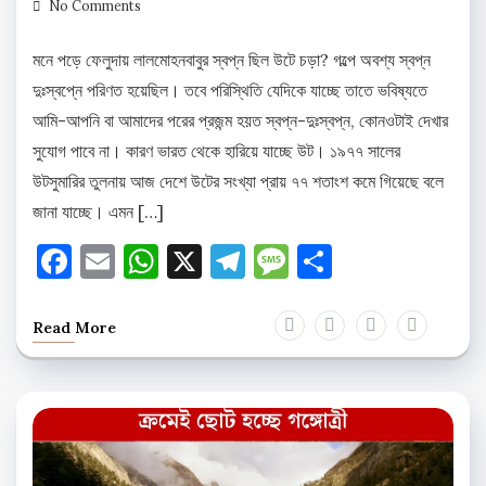
No Comments
মনে পড়ে ফেলুদায় লালমোহনবাবুর স্বপ্ন ছিল উটে চড়া? গল্পে অবশ্য স্বপ্ন
দুঃস্বপ্নে পরিণত হয়েছিল। তবে পরিস্থিতি যেদিকে যাচ্ছে তাতে ভবিষ্যতে
আমি-আপনি বা আমাদের পরের প্রজন্ম হয়ত স্বপ্ন-দুঃস্বপ্ন, কোনওটাই দেখার
সুযোগ পাবে না। কারণ ভারত থেকে হারিয়ে যাচ্ছে উট। ১৯৭৭ সালের
উটসুমারির তুলনায় আজ দেশে উটের সংখ্যা প্রায় ৭৭ শতাংশ কমে গিয়েছে বলে
জানা যাচ্ছে। এমন […]
Facebook
Email
WhatsApp
X
Telegram
Message
Share
Read More