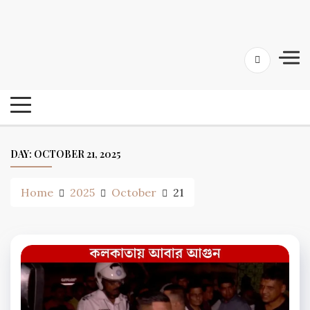
Skip
24 Ghanta Bengali News
to
24 Ghanta Bangla News
content
DAY:
OCTOBER 21, 2025
Home
2025
October
21