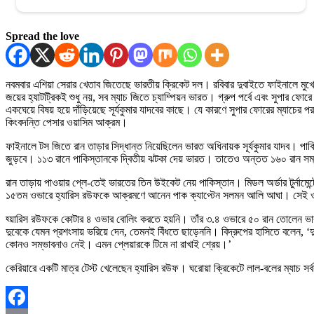
Spread the love
নবমবার এশিয়া সেরার খেতাব জিতেছে ভারতীয় ক্রিকেট দল। রবিবার দুবাইতে ফাইনালে মুখোমু
জয়ের হ্যাটট্রিকই শুধু নয়, সব ম্যাচ জিতে চ্যাম্পিয়ন ভারত। গ্রুপ পর্বে এবং সুপার ফো
একঘেয়ে বিষয় হয়ে দাঁড়িয়েছে সূর্যকুমার যাদবের কাছে। যে কারণে সুপার ফোরের ম্যাচের 
কিংবদন্তি পেসার ওয়াসিম আক্রম।
ফাইনালে টস জিতে রান তাড়ার সিদ্ধান্ত নিয়েছিলেন ভারত অধিনায়ক সূর্যকুমার যাদব। 
জুড়বে। ১১৩ রানে পাকিস্তানকে দ্বিতীয় ঝটকা দেয় ভারত। তাতেও অন্তত ১৬০ রান সম
রান তাড়ায় পাওয়ার প্লে-তেই ভারতের তিন উইকেট নেয় পাকিস্তান। মিডল অর্ডার টুর্নামেন্
১৫তম ওভারে হ্যারিস রউফকে আক্রমণে আনেন পাক ক্যাপ্টেন সলমন আলি আঘা। সেই ওভ
হ্য়ারিস রউফকে কোটার ৪ ওভার বোলিং করতে হয়নি। তাঁর ৩.৪ ওভারে ৫০ রান তোলেন ভারতীয় 
দুবেকে যেমন প্রশংসায় ভরিয়ে দেন, তেমনই বিঁধতে ছাড়েননি। বিদ্রুপের হাসিতে বলেন,
কোনও সম্ভাবনাও নেই। এমন প্লেয়ারকে টিমে না রাখাই শ্রেয়।’
কেরিয়ারে একটি মাত্র টেস্ট খেলেছেন হ্যারিস রউফ। ঘরোয়া ক্রিকেটে লাল-বলের ম্যাচ স