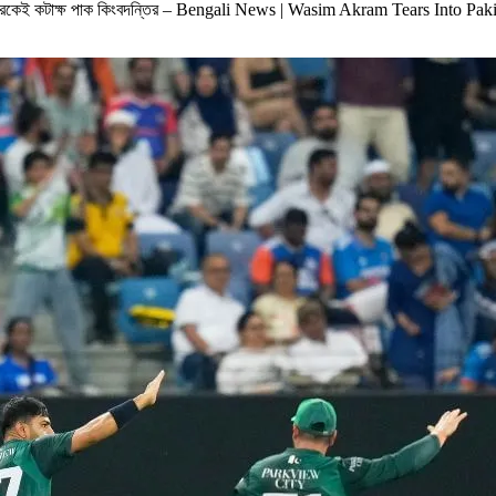
য়ারকেই কটাক্ষ পাক কিংবদন্তির – Bengali News | Wasim Akram Tears Into 