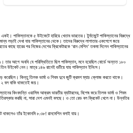
একই। পাকিস্তানকে ৫ উইকেটে হারিয়ে খেতাব ভারতের। টুর্নামেন্টে পাকিস্তানের বিরুদ্ধে
 সামান্য লড়াই দেখা যায় পাকিস্তানের থেকে। তাদের বিরুদ্ধে লাগাতার একপেশে জয়ে
ভারতের কাছে হারের পর নিজের দেশের ক্রিকেটারকে ‘রান মেশিন’ তকমা দিলেন পাকিস্তানের
াঙে। তার আগে অবধি যে পরিস্থিতিতে ছিল পাকিস্তান, মনে হয়েছিল বোর্ডে অন্তত ১৮০
তিন উইকেট নেন। মাত্র ১৪৬ রানেই গুটিয়ে যায় পাকিস্তান ইনিংস।
 ভিড় করেছিল। কিন্তু তিলক ভার্মা ও শিবম দুবে জুটি ক্রমশ ম্যাচ ক্লোজ করতে থাকে।
ি ২ বল বাকি থাকতেই জয়।
্তানের কিংবদন্তি ওয়াসিম আক্রম ভারতীয় ব্যাটারদের, বিশেষ করে তিলক ভার্মা ও শিবম
কে তিরস্কার করছি না, সারা দেশ এমনই বলছে। ও তো রেড বল ক্রিকেট খেলে না। উন্নতির
ইকেট থাকলেও তাঁর ইকোনমি ৮.৩৮! রানমেশিন বলাই যায়।