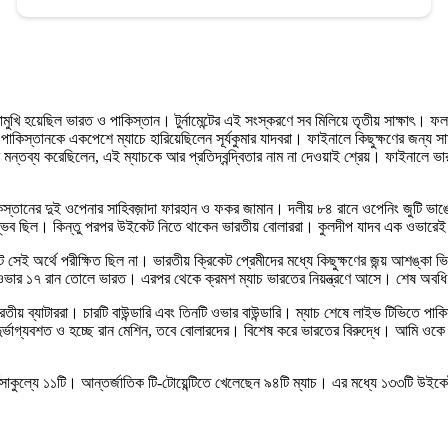
খি হয়েছিল ভারত ও পাকিস্তান। টুর্নামেন্টের এই সংস্করণে সব মিলিয়ে তৃতীয় সাক্ষাৎ। ফল 
রে পাকিস্তানকে একপেশে ম্যাচে হারিয়েছিলেন সূর্যকুমার যাদবরা। ফাইনালে কিছুক্ষণের জন্য
পর মন্তব্য করেছিলেন, এই ম্যাচকে আর প্রতিদ্বন্দ্বিতার নাম না দেওয়াই শ্রেয়। ফাইনালে 
পাকিস্তানের দুই ওপেনার সাহিবজ়াদা ফারহান ও ফকর জামান। দলীয় ৮৪ রানে ওপেনিং জুটি ভ
্ভব ছিল। কিন্তু পরপর উইকেট নিতে থাকেন ভারতীয় বোলাররা। কুলদীপ যাদব এক ওভারেই 
টে সেই অর্থে পরীক্ষিত ছিল না। ভারতীয় ক্রিকেট প্রেমীদের মধ্যে কিছুক্ষণের জন্য় আশঙ্কা
ার ১৭ রান তোলে ভারত। এরপর থেকে ক্রমশ ম্যাচ ভারতের নিয়ন্ত্রণে আসে। শেষ অবধ
ব্যাটাররা। চারটি বাউন্ডারি এবং তিনটি ওভার বাউন্ডারি। ম্যাচ শেষে লাইভ টিভিতে পাকিস
 ‘দুর্ভাগ্যবশত ও হচ্ছে রান মেশিন, তবে বোলারদের। বিশেষ করে ভারতের বিরুদ্ধে। আমি ও
র্বসাকুল্যে ১১টি। আন্তর্জাতিক টি-টোয়েন্টিতে খেলেছেন ৯৪টি ম্যাচ। এর মধ্যে ১৩৩টি উ