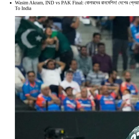
Wasim Akram, IND vs PAK Final: বোলারদের রানমেশিন! দেশের প্লে
To India