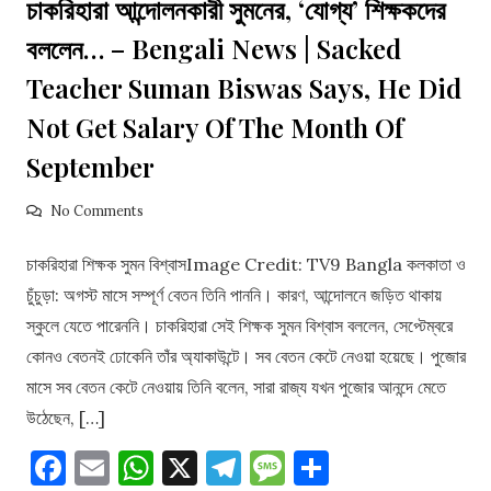
চাকরিহারা আন্দোলনকারী সুমনের, ‘যোগ্য’ শিক্ষকদের
বললেন… – Bengali News | Sacked
Teacher Suman Biswas Says, He Did
Not Get Salary Of The Month Of
September
No Comments
চাকরিহারা শিক্ষক সুমন বিশ্বাসImage Credit: TV9 Bangla কলকাতা ও
চুঁচুড়া: অগস্ট মাসে সম্পূর্ণ বেতন তিনি পাননি। কারণ, আন্দোলনে জড়িত থাকায়
স্কুলে যেতে পারেননি। চাকরিহারা সেই শিক্ষক সুমন বিশ্বাস বললেন, সেপ্টেম্বরে
কোনও বেতনই ঢোকেনি তাঁর অ্যাকাউন্টে। সব বেতন কেটে নেওয়া হয়েছে। পুজোর
মাসে সব বেতন কেটে নেওয়ায় তিনি বলেন, সারা রাজ্য যখন পুজোর আনন্দে মেতে
উঠেছেন, […]
Facebook
Email
WhatsApp
X
Telegram
Message
Share