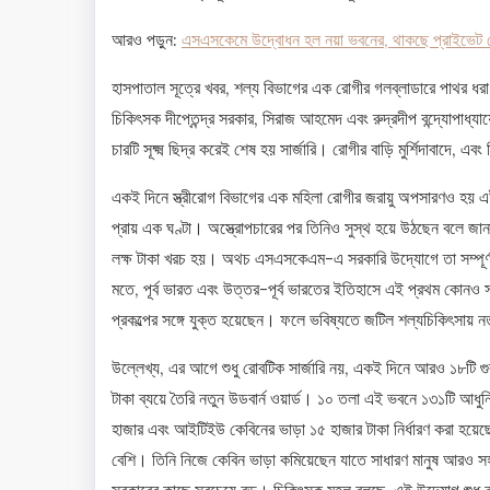
আরও পড়ুন:
এসএসকেমে উদ্বোধন হল নয়া ভবনের, থাকছে প্রাইভেট 
হাসপাতাল সূত্রে খবর, শল্য বিভাগের এক রোগীর গলব্লাডারে পাথর ধর
চিকিৎসক দীপ্তেন্দ্র সরকার, সিরাজ আহমেদ এবং রুদ্রদীপ বন্দ্যোপাধ্যা
চারটি সূক্ষ্ম ছিদ্র করেই শেষ হয় সার্জারি। রোগীর বাড়ি মুর্শিদাবাদে, এ
একই দিনে স্ত্রীরোগ বিভাগের এক মহিলা রোগীর জরায়ু অপসারণও হয় এ
প্রায় এক ঘণ্টা। অস্ত্রোপচারের পর তিনিও সুস্থ হয়ে উঠছেন বলে জ
লক্ষ টাকা খরচ হয়। অথচ এসএসকেএম-এ সরকারি উদ্যোগে তা সম্পূর্ণ 
মতে, পূর্ব ভারত এবং উত্তর-পূর্ব ভারতের ইতিহাসে এই প্রথম কোনও স
প্রকল্পের সঙ্গে যুক্ত হয়েছেন। ফলে ভবিষ্যতে জটিল শল্যচিকিৎসায় 
উল্লেখ্য, এর আগে শুধু রোবটিক সার্জারি নয়, একই দিনে আরও ১৮টি গুরু
টাকা ব্যয়ে তৈরি নতুন উডবার্ন ওয়ার্ড। ১০ তলা এই ভবনে ১৩১টি আধ
হাজার এবং আইটিইউ কেবিনের ভাড়া ১৫ হাজার টাকা নির্ধারণ করা হয়ে
বেশি। তিনি নিজে কেবিন ভাড়া কমিয়েছেন যাতে সাধারণ মানুষ আরও সহজ
সরকারের কাছে সবচেয়ে বড়। চিকিৎসক মহল বলছে, এই উদ্যোগ শুধু কলকা