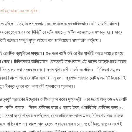
কেবিন, আরও অনেক সুবিধা
া পড়েছিল। সেই সঙ্গে গলব্লাডারের দেওয়াল অস্বাভাবিকভাবে মোটা হয়ে গিয়েছিল।
য়ের নেতৃত্বে মাত্র ৩৫ মিনিটে রোবটের সাহায্যে জটিল অস্ত্রোপচার সম্পন্ন হয়। মাত্র
বং তিনি বর্তমানে সম্পূর্ণ সুস্থ আছেন বলে জানিয়েছেন হাসপাতাল কর্তৃপক্ষ।
ই রোবটিক প্রযুক্তির মাধ্যমে। ৪৬ বছর বয়সি ওই রোগীর সার্জারি করতে সময় লেগেছে
ানা গেছে। চিকিৎসকরা জানিয়েছেন, বেসরকারি হাসপাতালে এই ধরনের অস্ত্রোপচারে কয়েক
বিনামূল্যে করা সম্ভব হয়েছে। ফলে খুশি রোগী ও তাঁদের পরিবার। চিকিৎসা মহলের
রকারি হাসপাতালে রোবটিক সার্জারি চালু হল। প্রশিক্ষণপ্রাপ্ত মোট ছ’জন চিকিৎসক এই
নতুন দিগন্ত খুলবে বলে আশাবাদী হাসপাতাল প্রশাসন।
ত্বপূর্ণ প্রকল্পের উদ্বোধন ও শিলান্যাস করেন মুখ্যমন্ত্রী। এর মধ্যে অন্যতম ৬৭ কোটি
ুনিক কেবিন থাকছে। সিঙ্গল কেবিনের ভাড়া ৫ হাজার টাকা, এইচডিইউ কেবিনের জন্য ১২
ছে। মমতা বন্দ্যোপাধ্যায় বলেছিলেন, বেসরকারি হাসপাতালে একই চিকিৎসায় খরচ অনেক
ে পরিষেবা পান। হাসপাতাল হয়তো প্রথমে লোকসানে চলবে, কিন্তু মানুষের স্বার্থই
তার জন্য নয়, গোটা পূর্ব ভারতের চিকিৎসা ক্ষেত্রে এক যুগান্তকারী পদক্ষেপ।