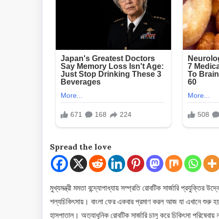
Spread the love
মুখ্যমন্ত্রী মমতা বন্দ্যোপাধ্যায় সম্প্রতি রোবটিক সার্জারি প্রযুক
শল্যচিকিৎসায়। বাংলা ফের একবার প্রমাণ করল আজ যা এখানে শুরু 
হাসপাতাল। অত্যাধুনিক রোবটিক সার্জারি চালু করে চিকিৎসা পরিষেবায়