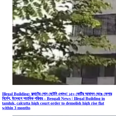
Illegal Building: ফ্ল্যাটের লোন মেটেনি এখনও! ১৫০ কোটির আবাসন ভেঙে ফেলার
নির্দেশ, উদ্বেগে শতাধিক পরিবার – Bengali News | Illegal Building in
tamluk, calcutta high court order to demolish high rise flat
within 3 months