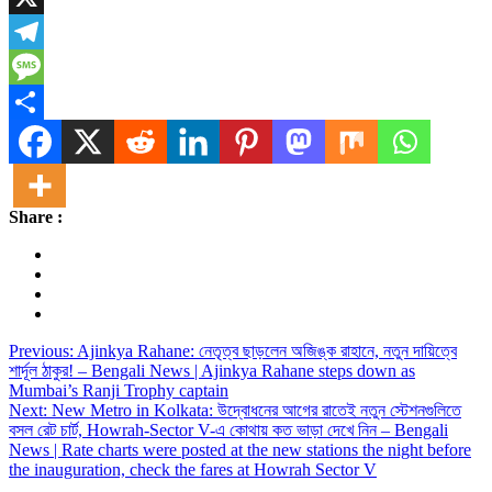
X
Telegram
Message
Share
Share :
Post
Previous:
Ajinkya Rahane: নেতৃত্ব ছাড়লেন অজিঙ্ক রাহানে, নতুন দায়িত্বে
শার্দূল ঠাকুর! – Bengali News | Ajinkya Rahane steps down as
navigation
Mumbai’s Ranji Trophy captain
Next:
New Metro in Kolkata: উদ্বোধনের আগের রাতেই নতুন স্টেশনগুলিতে
বসল রেট চার্ট, Howrah-Sector V-এ কোথায় কত ভাড়া দেখে নিন – Bengali
News | Rate charts were posted at the new stations the night before
the inauguration, check the fares at Howrah Sector V