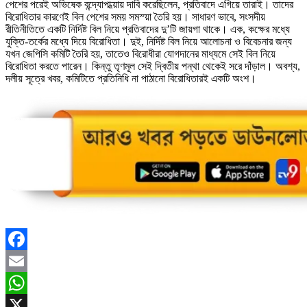
পেশের পরেই অভিষেক বন্দ্যোপাধ্য়ায় দাবি করেছিলেন, প্রতিবাদে এগিয়ে তারাই। তাদের
বিরোধিতার কারণেই বিল পেশের সময় সমস্য়া তৈরি হয়। সাধারণ ভাবে, সংসদীয়
রীতিনীতিতে একটি নির্দিষ্ট বিল নিয়ে প্রতিবাদের দু’টি জায়গা থাকে। এক, কক্ষের মধ্যে
যুক্তি-তর্কের মধ্যে দিয়ে বিরোধিতা। দুই, নির্দিষ্ট বিল নিয়ে আলোচনা ও বিবেচনার জন্য
যখন জেপিসি কমিটি তৈরি হয়, তাতেও বিরোধীরা যোগদানের মাধ্যমে সেই বিল নিয়ে
বিরোধিতা করতে পারেন। কিন্তু তৃণমূল সেই দ্বিতীয় পন্থা থেকেই সরে দাঁড়াল। অবশ্য,
দলীয় সূত্রে খবর, কমিটিতে প্রতিনিধি না পাঠানো বিরোধিতারই একটি অংশ।
Facebook
Email
WhatsApp