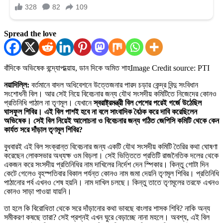
Spread the love
বাঁদিকে অভিষেক বন্দ্যোপাধ্য়ায়, ডান দিকে অমিত শাহ
Image Credit source: PTI
নয়াদিল্লি:
বর্তমানে বাদল অধিবেশনে উত্তেজনার পারদ চড়ার কেন্দ্র বিন্দু সংবিধান
সংশোধনী বিল। আর সেই নিয়ে বিবেচনার জন্য যৌথ সংসদীয় কমিটিতে নিজেদের কোনও
প্রতিনিধি পাঠাল না তৃণমূল। যেখানে
স্বরাষ্ট্রমন্ত্রী বিল পেশের পরেই গর্জে উঠেছিল
ঘাসফুল শিবির। এই বিল পাশই হবে না বলে সাংবাদিক বৈঠক করে দাবি করেছিলেন
অভিষেক। সেই বিল নিয়েই আলোচনা ও বিবেচনার জন্য গঠিত জেপিসি কমিটি থেকে কেন
কার্যত সরে দাঁড়াল তৃণমূল শিবির?
বুধবারই এই বিল সংক্রান্ত বিবেচনার জন্য একটি যৌথ সংসদীয় কমিটি তৈরির কথা ঘোষণা
করেছেন লোকসভার অধ্যক্ষ ওম বিড়লা। সেই ভিত্তিতে প্রতিটি রাজনৈতিক দলের থেকে
একজন করে সংসদীয় প্রতিনিধির নাম দাখিলের নির্দেশ দেন স্পিকার। কিন্তু গোটা দিন
কেটে গেলেও বৃহস্পতিবার বিকাল পর্যন্ত কোনও নাম জমা দেয়নি তৃণমূল শিবির। প্রতিনিধি
পাঠানোর পর্ব এখনও শেষ হয়নি। নাম দাখিল চলছে। কিন্তু তাতে তৃণমূলের তরফে এখনও
কোনও সাড়া পাওয়া যায়নি।
তা হলে কি বিরোধিতা থেকে সরে দাঁড়ানোর কথা ভাবছে বাংলার শাসক শিবি? নাকি অন্য
সমীকরণ কষছে তারা? সেই প্রশ্নই এখন ঘুরে বেড়াচ্ছে নানা মহলে। অবশ্য, এই বিল