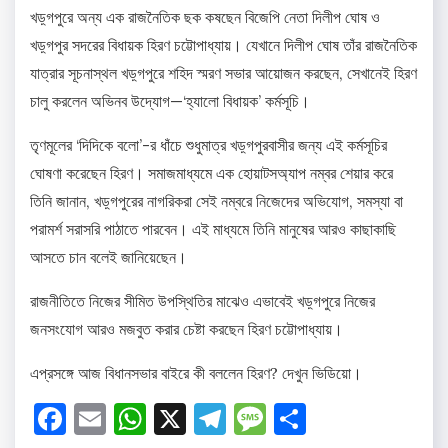
খড়্গপুরে অন্য এক রাজনৈতিক ছক কষছেন বিজেপি নেতা দিলীপ ঘোষ ও
খড়্গপুর সদরের বিধায়ক হিরণ চট্টোপাধ্যায়। যেখানে দিলীপ ঘোষ তাঁর রাজনৈতিক
যাত্রার সূচনাস্থল খড়্গপুরে শহিদ স্মরণ সভার আয়োজন করছেন, সেখানেই হিরণ
চালু করলেন অভিনব উদ্যোগ—‘হ্যালো বিধায়ক’ কর্মসূচি।
তৃণমূলের ‘দিদিকে বলো’-র ধাঁচে শুধুমাত্র খড়্গপুরবাসীর জন্য এই কর্মসূচির
ঘোষণা করেছেন হিরণ। সমাজমাধ্যমে এক হোয়াটসঅ্যাপ নম্বর শেয়ার করে
তিনি জানান, খড়্গপুরের নাগরিকরা সেই নম্বরে নিজেদের অভিযোগ, সমস্যা বা
পরামর্শ সরাসরি পাঠাতে পারবেন। এই মাধ্যমে তিনি মানুষের আরও কাছাকাছি
আসতে চান বলেই জানিয়েছেন।
রাজনীতিতে নিজের সীমিত উপস্থিতির মাঝেও এভাবেই খড়্গপুরে নিজের
জনসংযোগ আরও মজবুত করার চেষ্টা করছেন হিরণ চট্টোপাধ্যায়।
এপ্রসঙ্গে আজ বিধানসভার বাইরে কী বললেন হিরণ? দেখুন ভিডিয়ো।
Facebook
Email
WhatsApp
X
Telegram
Message
Share