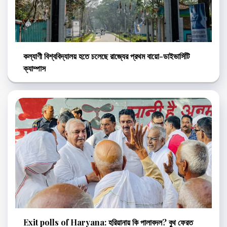
কল্যাণী বিশ্ববিদ্যালয় হতে চলেছে রাজ্যের প্রথম বায়ো-ডাইভার্সিটি
ক্যাম্পাস
Exit polls of Haryana: হরিয়ানায় কি পালাবদল? বুথ ফেরত