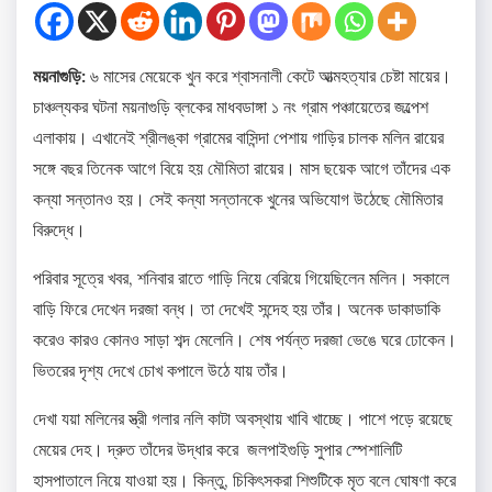
ময়নাগুড়ি:
৬ মাসের মেয়েকে খুন করে শ্বাসনালী কেটে আত্মহত্যার চেষ্টা মায়ের।
চাঞ্চল্যকর ঘটনা ময়নাগুড়ি ব্লকের মাধবডাঙ্গা ১ নং গ্রাম পঞ্চায়েতের জল্পেশ
এলাকায়। এখানেই শ্রীলঙ্কা গ্রামের বাসিন্দা পেশায় গাড়ির চালক মলিন রায়ের
সঙ্গে বছর তিনেক আগে বিয়ে হয় মৌমিতা রায়ের। মাস ছয়েক আগে তাঁদের এক
কন্যা সন্তানও হয়। সেই কন্যা সন্তানকে খুনের অভিযোগ উঠেছে মৌমিতার
বিরুদ্ধে।
পরিবার সূত্রে খবর, শনিবার রাতে গাড়ি নিয়ে বেরিয়ে গিয়েছিলেন মলিন। সকালে
বাড়ি ফিরে দেখেন দরজা বন্ধ। তা দেখেই সন্দেহ হয় তাঁর। অনেক ডাকাডাকি
করেও কারও কোনও সাড়া শব্দ মেলেনি। শেষ পর্যন্ত দরজা ভেঙে ঘরে ঢোকেন।
ভিতরের দৃশ্য দেখে চোখ কপালে উঠে যায় তাঁর।
দেখা যয়া মলিনের স্ত্রী গলার নলি কাটা অবস্থায় খাবি খাচ্ছে। পাশে পড়ে রয়েছে
মেয়ের দেহ। দ্রুত তাঁদের উদ্ধার করে জলপাইগুড়ি সুপার স্পেশালিটি
হাসপাতালে নিয়ে যাওয়া হয়। কিন্তু, চিকিৎসকরা শিশুটিকে মৃত বলে ঘোষণা করে