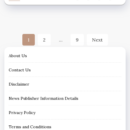
Posts
1
2
…
9
Next
pagination
About Us
Contact Us
Disclaimer
News Publisher Information Details
Privacy Policy
Terms and Conditions