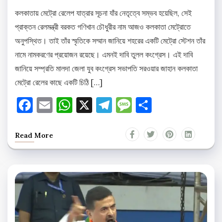
কলকাতায় মেট্রো রেলেপ যাত্রার সূচনা যাঁর নেতৃত্বে সম্ভব হয়েছিল, সেই
প্রাক্তন রেলমন্ত্রী বরকত গণিখান চৌধুরীর নাম আজও কলকাতা মেট্রোতে
অনুপস্থিত। তাই তাঁর স্মৃতিকে সম্মান জানিয়ে শহরের একটি মেট্রো স্টেশন তাঁর
নামে নামকরণের প্রয়োজন রয়েছে। এমনই দাবি তুলল কংগ্রেস। এই দাবি
জানিয়ে সম্প্রতি মালদা জেলা যুব কংগ্রেস সভাপতি সরওয়ার জাহান কলকাতা
মেট্রো রেলের কাছে একটি চিঠি […]
Facebook
Email
WhatsApp
X
Telegram
Message
Share
Read More