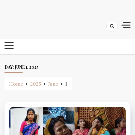
Skip
24 Ghanta Bengali News
to
24 Ghanta Bangla News
content
DAY:
JUNE 1, 2025
Home
2025
June
1