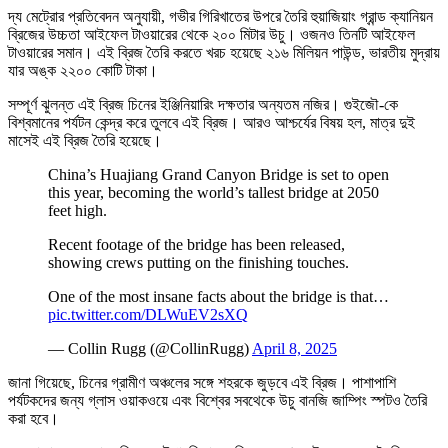
দ্য মেট্রোর প্রতিবেদন অনুযায়ী, গভীর গিরিখাতের উপরে তৈরি হুয়াজিয়াং গ্রান্ড ক্যানিয়ন
ব্রিজের উচ্চতা আইফেল টাওয়ারের থেকে ২০০ মিটার উচু। ওজনও তিনটি আইফেল
টাওয়ারের সমান। এই ব্রিজ তৈরি করতে খরচ হয়েছে ২১৬ মিলিয়ন পাউন্ড, ভারতীয় মুদ্রায়
যার অঙ্ক ২২০০ কোটি টাকা।
সম্পূর্ণ ঝুলন্ত এই ব্রিজ চিনের ইঞ্জিনিয়ারিং দক্ষতার অন্যতম নজির। গুইজৌ-কে
বিশ্বমানের পর্যটন কেন্দ্র করে তুলবে এই ব্রিজ। আরও আশ্চর্যের বিষয় হল, মাত্র দুই
মাসেই এই ব্রিজ তৈরি হয়েছে।
China’s Huajiang Grand Canyon Bridge is set to open
this year, becoming the world’s tallest bridge at 2050
feet high.
Recent footage of the bridge has been released,
showing crews putting on the finishing touches.
One of the most insane facts about the bridge is that…
pic.twitter.com/DLWuEV2sXQ
— Collin Rugg (@CollinRugg)
April 8, 2025
জানা গিয়েছে, চিনের গ্রামীণ অঞ্চলের সঙ্গে শহরকে জুড়বে এই ব্রিজ। পাশাপাশি
পর্যটকদের জন্য গ্লাস ওয়াকওয়ে এবং বিশ্বের সবথেকে উচু বানজি জাম্পিং স্পটও তৈরি
করা হবে।