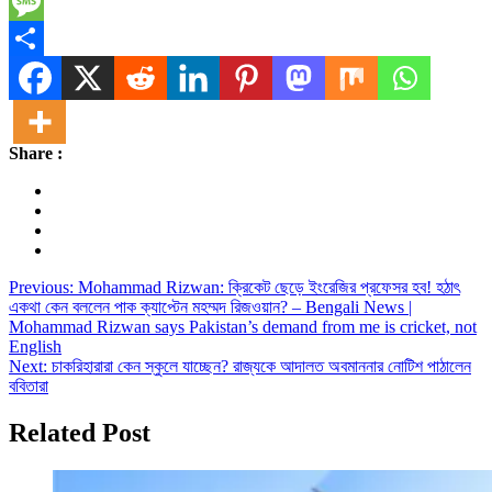
Telegram
Message
Share
Share :
Post
Previous:
Mohammad Rizwan: ক্রিকেট ছেড়ে ইংরেজির প্রফেসর হব! হঠাৎ
একথা কেন বললেন পাক ক্যাপ্টেন মহম্মদ রিজওয়ান? – Bengali News |
navigation
Mohammad Rizwan says Pakistan’s demand from me is cricket, not
English
Next:
চাকরিহারারা কেন স্কুলে যাচ্ছেন? রাজ্যকে আদালত অবমাননার নোটিশ পাঠালেন
ববিতারা
Related Post