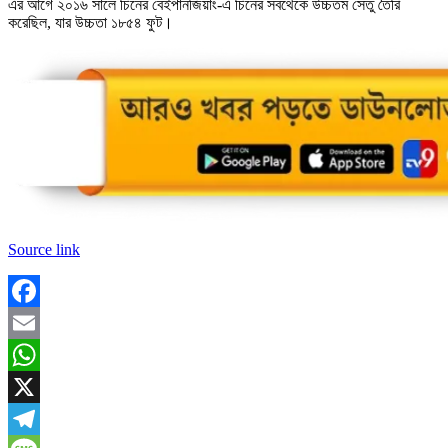
এর আগে ২০১৬ সালে চিনের বেইপানজিয়াং-এ চিনের সবথেকে উচ্চতম সেতু তৈরি
করেছিল, যার উচ্চতা ১৮৫৪ ফুট।
Source link
Facebook
Email
WhatsApp
X