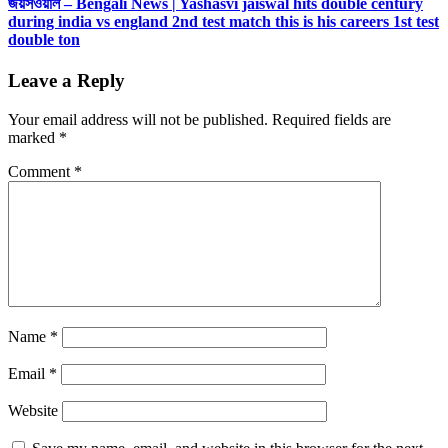
জয়সওয়াল – Bengali News | Yashasvi jaiswal hits double century
during india vs england 2nd test match this is his careers 1st test
double ton
Leave a Reply
Your email address will not be published.
Required fields are
marked
*
Comment
*
Name
*
Email
*
Website