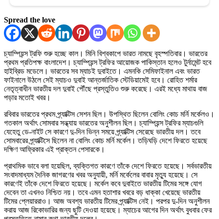
Spread the love
চ্যাম্পিয়ন্স ট্রফি শুরু হচ্ছে কাল। মিনি বিশ্বকাপে ভারত নামছে বৃহস্পতিবার। ভারতের
প্রথম প্রতিপক্ষ বাংলাদেশ। চ্যাম্পিয়ন্স ট্রফির আয়োজক পাকিস্তান হলেও টুর্নামেন্ট হবে
হাইব্রিড মডেলে। ভারতের সব ম্যাচই দুবাইতে। এমনকি সেমিফাইনাল এবং ভারত
ফাইনালে উঠলে সেই ম্যাচও দুবাই আন্তর্জাতিক স্টেডিয়ামেই হবে। রোহিত শর্মার
নেতৃত্বাধীন ভারতীয় দল দুবাই পৌঁছে প্রস্তুতিও শুরু করেছে। এরই মধ্যে মাথায় বাজ
পড়ার মতোই খবর।
রবিবার ভারতের প্রথম প্র্যাক্টিস সেশন ছিল। উপস্থিত ছিলেন বোলিং কোচ মর্নি মর্কেলও।
গতকাল অর্থাৎ সোমবার সন্ধ্যায় ভারতের অনুশীলন ছিল। চ্যাম্পিয়ন্স ট্রফির ম্যাচগুলি
যেহেতু ডে-নাইট সে কারণে দু-দিন ভিন্ন সময়ে প্র্যাক্টিস সেরেছে ভারতীয় দল। তবে
সোমবারের প্র্যাক্টিসে ছিলেন না বোলিং কোচ মর্নি মর্কেল। তড়িঘড়ি দেশে ফিরতে হয়েছে
দক্ষিণ আফ্রিকার এই প্রাক্তন পেসারকে।
প্রাথমিক ভাবে বলা হয়েছিল, ব্যক্তিগত কারণে তাঁকে দেশে ফিরতে হয়েছে। সর্বভারতীয়
সংবাদমাধ্যম দৈনিক জাগরণের খবর অনুযায়ী, মর্নি মর্কেলের বাবার মৃত্যু হয়েছে। সে
কারণেই তাঁকে দেশে ফিরতে হয়েছে। মর্কেল কবে দুবাইতে ভারতীয় টিমের সঙ্গে যোগ
দেবেন তা এখনও নিশ্চিত নয়। তবে এমন হতাশার খবরে বড় ধাক্কা খেয়েছে ভারতীয়
টিমের প্লেয়াররাও। আজ অবশ্য ভারতীয় টিমের প্র্যাক্টিস নেই। পরপর দু-দিন অনুশীলন
করায় আজ রিকোভারির জন্য ছুটি দেওয়া হয়েছে। ম্যাচের আগের দিন অর্থাৎ বুধবার ফের
প্রস্তুতিতে নামার কথা ভারতীয় দলের।